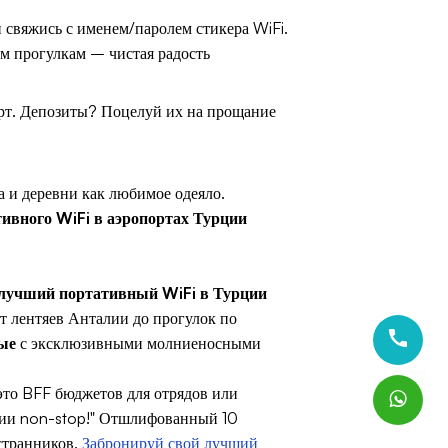
и свяжись с именем/паролем стикера WiFi.
м прогулкам – чистая радость
ерт. Депозиты? Поцелуй их на прощание
а и деревни как любимое одеяло.
ивного WiFi в аэропортах Турции
лучший портативный WiFi в Турции
от лентяев Анталии до прогулок по
ые
с эксклюзивными молниеносными
 это BFF бюджетов для отрядов или
кии non-stop!" Отшлифованный 10
 странников.
Забронируй свой лучший