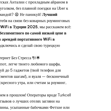
песках Анталии с прохладным айраном в
голком, без плавной поездки на Uber к
омандой? 😩 Не паникуй!
Лучший
 тебя на связи без коварных роуминговых
 WiFi в Турции 2025
, мы расскажем всё:
безлимитного по самой низкой цене в
за
арендой портативного WiFi в
Подключись и сделай свою турецкую
рнет Без Стресса 🔌🌟
пот, легче твоего любимого шарфа,
й до 5 гаджетов (твой телефон для
сментов шагам!), и вуаля – бесконечный
кресного утра, или счетам за роуминг,
ем в прошлом! Операторы вроде Turkcell
тзывов о лучших отелях загляни на
долины, усыпанные бабочками Фетхие или