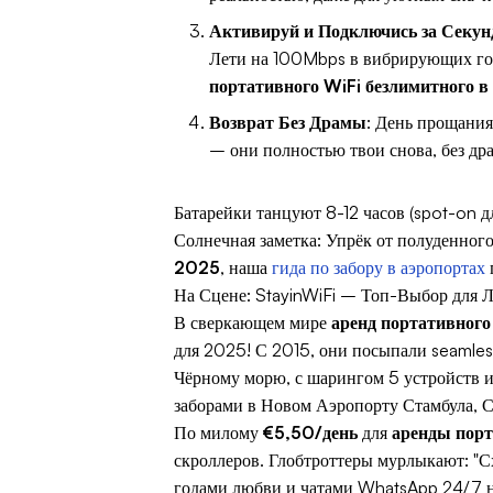
Активируй и Подключись за Секу
Лети на 100Mbps в вибрирующих гор
портативного WiFi безлимитного в
Возврат Без Драмы
: День прощания
– они полностью твои снова, без др
Батарейки танцуют 8-12 часов (spot-on 
Солнечная заметка: Упрёк от полуденног
2025
, наша
гида по забору в аэропортах
На Сцене: StayinWiFi – Топ-Выбор для 
В сверкающем мире
аренд портативного
для 2025! С 2015, они посыпали seamle
Чёрному морю, с шарингом 5 устройств и
заборами в Новом Аэропорту Стамбула, Са
По милому
€5,50/день
для
аренды порт
скроллеров. Глобтроттеры мурлыкают: "
годами любви и чатами WhatsApp 24/7 на 