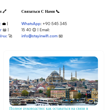
и
🔗
Связаться С Нами
📞
с
💼 |
WhatsApp
: +90 545 345
г
📖 |
15 40 😊 | Email:
йчас
🚀
info@stayinwifi.com
📧
Полное руководство: как оставаться на связи в