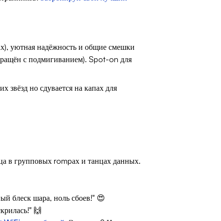
ах), уютная надёжность и общие смешки
вращён с подмигиванием). Spot-on для
х звёзд но сдувается на капах для
дца в групповых rompах и танцах данных.
й блеск шара, ноль сбоев!" 😍
крилась!" 🙌