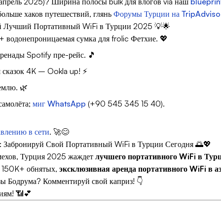
в (апрель 2025)? Ширина полосы bulk для влогов via наш
blueprin
 больше хаков путешествий, глянь
Форумы Турции на TripAdviso
ой Лучший Портативный WiFi в Турции 2025 💡🌟
 водонепроницаемая сумка для frolic Фетхие. 💖
ренады Spotify пре-рейс. 🎵
 сказок 4K – Ookla up! ⚡
емлю. 🌿
самолёта;
миг WhatsApp
(+90 545 345 15 40).
авлению в сети
. 🚀😊
: Забронируй Свой Портативный WiFi в Турции Сегодня 🌅💖
смехов, Турция 2025 жаждет
лучшего портативного WiFi в Тур
, 150K+ обнятых,
эксклюзивная аренда портативного WiFi в а
ы Бодрума? Комментируй свой каприз! 👇
иям! 📶💕