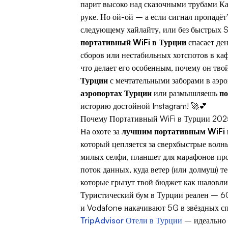
парит высоко над сказочными трубами Ка
руке. Но ой-ой – а если сигнал пропадё
следующему хайлайту, или без быстрых S
портативный WiFi в Турции
спасает ден
сборов или нестабильных хотспотов в каф
что делает его особенным, почему он тв
Турции
с мечтательными заборами в аэроп
аэропортах Турции
или размышляешь
по
историю достойной Instagram! 🚀💕
Почему Портативный WiFi в Турции 202
На охоте за
лучшим портативным WiFi 
который цепляется за сверхбыстрые волн
милых селфи, планшет для марафонов про
поток данных, куда ветер (или долмуш) т
которые грызут твой бюджет как шаловлива
Туристический бум в Турции реален – 60
и Vodafone накачивают 5G в звёздных спо
TripAdvisor Отели в Турции
– идеально с