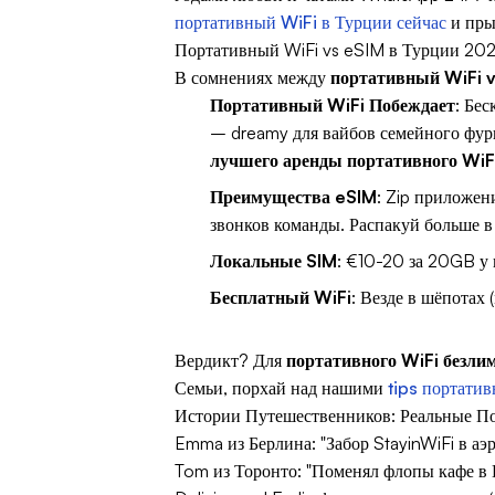
портативный WiFi в Турции сейчас
и пры
Портативный WiFi vs eSIM в Турции 202
В сомнениях между
портативный WiFi 
Портативный WiFi Побеждает
: Бе
– dreamy для вайбов семейного фург
лучшего аренды портативного WiF
Преимущества eSIM
: Zip приложен
звонков команды. Распакуй больше 
Локальные SIM
: €10-20 за 20GB у 
Бесплатный WiFi
: Везде в шёпотах 
Вердикт? Для
портативного WiFi безли
Семьи, порхай над нашими
tips портатив
Истории Путешественников: Реальные По
Emma из Берлина: "Забор StayinWiFi в аэ
Tom из Торонто: "Поменял флопы кафе в 