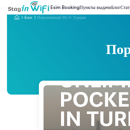
Esim Booking
Пункты выдачи
Блог
Стат
Блог
Портативный Wi-Fi Турция
Пор