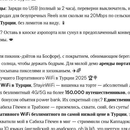
нды
: Заряди по USB (полный за 2 часа), переверни выключатель, 
одах для безупречных Reels или скользи на 20Mbps по сельски
 Турции
, без лимитов на виду. 📱
? Оставь в киоске аэропорта или сунул в предоплаченный конв
амы. 💋
для пикник-дэйтов на Босфоре), с покрытием, обнимающим берег
о солнца, чтобы держать бодрым. Для милой демо
аренды портат
посыпана пикселями и хихиканьем. ✈️🌈
Лучшего Портативного WiFi в Турции 2025 🏆🍭
 WiFi в Турции
, StayinWiFi – вишенка на торте – абсолютный
ss безлимитный 4G/5G на более
150.000 путешественников
, 
 бонусом объятия power bank. Их секретный соус?
Единственн
биха Гёкчен и Трабзоне – приземлись, схвати, сияй, без суеты!
ативного WiFi безлимитного по самой низкой цене в Турции
,
Схватили мой в Сабиха Гёкчен в миг – стриммили сны Каппадо
10 языках (английский до арабского, oh là là!), это шептун для