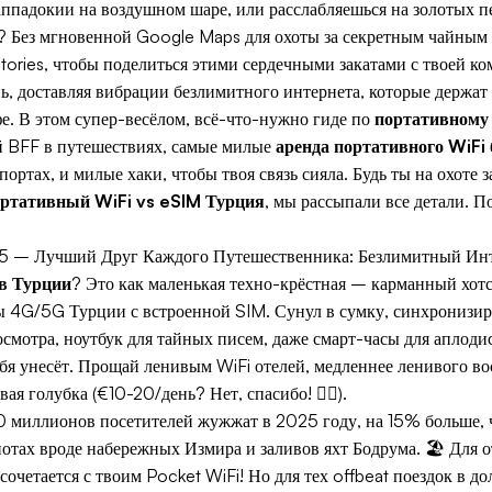
ппадокии на воздушном шаре, или расслабляешься на золотых 
т? Без мгновенной Google Maps для охоты за секретным чайным у
tories, чтобы поделиться этими сердечными закатами с твоей к
ь, доставляя вибрации безлимитного интернета, которые держат
е. В этом супер-весёлом, всё-что-нужно гиде по
портативному
ой BFF в путешествиях, самые милые
аренда портативного WiFi 
ортах, и милые хаки, чтобы твоя связь сияла. Будь ты на охоте 
ртативный WiFi vs eSIM Турция
, мы рассыпали все детали. 
5 – Лучший Друг Каждого Путешественника: Безлимитный Инте
в Турции
? Это как маленькая техно-крёстная – карманный хотс
ы 4G/5G Турции с встроенной SIM. Сунул в сумку, синхронизиру
смотра, ноутбук для тайных писем, даже смарт-часы для аплоди
ебя унесёт. Прощай ленивым WiFi отелей, медленнее ленивого вос
я голубка (€10-20/день? Нет, спасибо! 🙅‍♀️).
 миллионов посетителей жужжат в 2025 году, на 15% больше, ч
тах вроде набережных Измира и заливов яхт Бодрума. 🏖️ Для о
очетается с твоим Pocket WiFi! Но для тех offbeat поездок в 