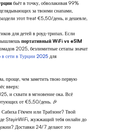
урции
бьёт в точку, обволакивая 99%
одглядывающих за твоими снапами,
аздели этот treat €5,50/день, и дешевле,
ков для детей в роуд-трипах. Если
азмышляешь
портативный WiFi vs eSIM
 номадов 2025, безлимитные сетапы значат
 в сети в Турции 2025
для
а, проще, чем заметить твою первую
ёс вверх:
025, и схвати в мгновение ока. Всё
артующих от €5,50/день. 🎉
 Сабиха Гёкчен или Трабзоне? Твой
де StayinWiFi, жужжащий тебя онлайн до
адокии? Доставки 24/7 делают это