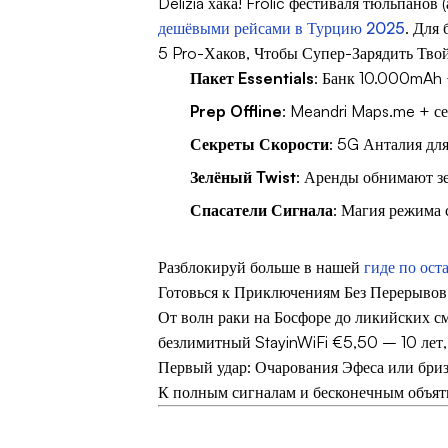
Delizia хака! Frolic фестиваля тюльпано
дешёвыми рейсами в Турцию 2025
. Для
5 Pro-Хаков, Чтобы Супер-Зарядить Тв
Пакет Essentials
: Банк 10.000mAh +
Prep Offline
: Meandri Maps.me + се
Секреты Скорости
: 5G Анталия для
Зелёный Twist
: Аренды обнимают з
Спасатели Сигнала
: Магия режима 
Разблокируй больше в нашей
гиде по ост
Готовься к Приключениям Без Перерывов
От волн раки на Босфоре до ликийских 
безлимитный StayinWiFi €5,50 – 10 лет
Первый удар: Очарования Эфеса или бриз
К полным сигналам и бесконечным объят