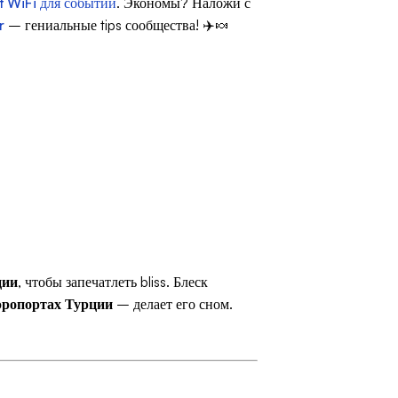
t WiFi для событий
. Экономы? Наложи с
r
– гениальные tips сообщества! ✈️🍬
ции
, чтобы запечатлеть bliss. Блеск
эропортах Турции
– делает его сном.