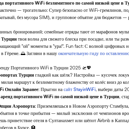
а портативного WiFi безлимитного по самой низкой цене в Т
актично – трогательно: Супер безопасно от WiFi-гремлинов, п
атывай, без мусора SIM!), и групповое объятие для бюджетов – р
нных бронирований; семейные отряды тают от марафонов мульти
х Турции
твоя волна для свежего блеска при посадке, или ты р
вращающий "ой" моменты в "ура!". Fun fact: С волной цифровых
 Гёреме. 🌅 Загляни в нашу
окончательную гиду по оставлению
енду Портативного WiFi в Турции 2025 🛫💖
эропортах Турции
гладкий как шёлк? Настройка – кусочек локум
милая маршрут к безлимитному блаженству от колёс вниз до кол
i Онлайн Заранее
: Прыгни на
сайт StayinWiFi
, выбери даты 2
х
аренд портативного WiFi по самой низкой цене в Турции
, ст
Опции Аэропорта
: Приземляешься в Новом Аэропорту Стамбула,
объятия в точке прибытия – милый эксклюзив от чемпионов вро
дешь приветствие отеля в Султанахмет или шёпот Airbnb в Капп
бегов в Бурсе. 🏨