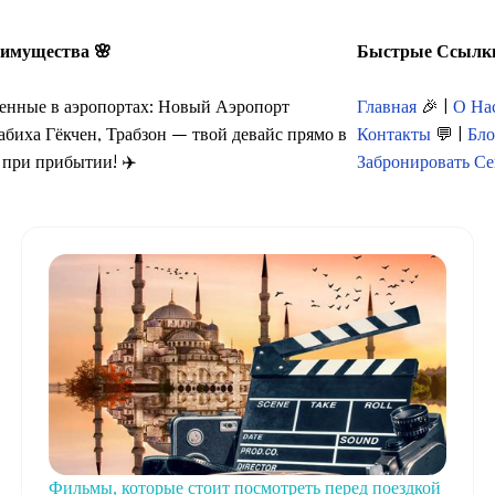
имущества
🌸
Быстрые Ссылк
енные в аэропортах: Новый Аэропорт
Главная
🎉 |
О На
абиха Гёкчен, Трабзон – твой девайс прямо в
Контакты
💬 |
Бло
 при прибытии! ✈️
Забронировать Се
Фильмы, которые стоит посмотреть перед поездкой