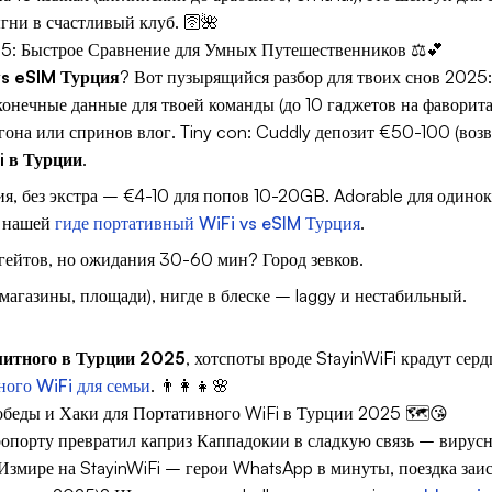
гни в счастливый клуб. 🛜🌺
5: Быстрое Сравнение для Умных Путешественников ⚖️💕
vs eSIM Турция
? Вот пузырящийся разбор для твоих снов 2025:
сконечные данные для твоей команды (до 10 гаджетов на фаворит
она или спринов влог. Tiny con: Cuddly депозит €50-100 (воз
i в Турции
.
ия, без экстра – €4-10 для попов 10-20GB. Adorable для одиноки
в нашей
гиде портативный WiFi vs eSIM Турция
.
гейтов, но ожидания 30-60 мин? Город зевков.
(магазины, площади), нигде в блеске – laggy и нестабильный.
митного в Турции 2025
, хотспоты вроде StayinWiFi крадут сер
ного WiFi для семьи
. 👨‍👩‍👧🌸
беды и Хаки для Портативного WiFi в Турции 2025 🗺️😘
ропорту превратил каприз Каппадокии в сладкую связь – вирусны
Измире на StayinWiFi – герои WhatsApp в минуты, поездка заис