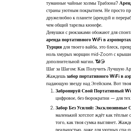
туманные чайные холмы Трабзона?
Аренд
страны уютным покрытием. Не просто пр
дружелюбно к планете (арендуй и перераб
чем общий тарелка кюнефе.
Девушки с рюкзаками обожают для спонта
аренда портативного WiFi в аэропорта
Турция
для твоего вайба, это блеск, пре
ноль хмурых морщин mid-Zoom с крыши в
дополнительной магии. 📶😘
Шаг за Шагом: Как Получить Лучшую Ар
Жаждешь
забор портативного WiFi в а
падающую звезду над Эгейским. Вот твоя 
Забронируй Свой Портативный WiF
цифровое, без бюрократии – для те
Забор Без Усилий: Эксклюзивные 
маленький хотспот ждёт как тёплые 
того, как твоя сумка выглянет. Жаж
реальностью, даже для уютных спа-по