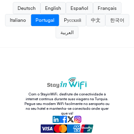
Deutsch
English
Español
Français
Italiano
Portugal
Pусский
中文
한국어
العربية
Com o StayinWiFi, desfrute de conectividade à
internet contínua durante suas viagens na Turquia.
Pegue seu modem WiFi facilmente no aeroporto ou
no seu hotel e mantenha-se conectado onde quer
que vá!