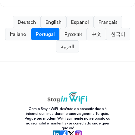
Deutsch
English
Español
Français
Italiano
Portugal
Pусский
中文
한국어
العربية
Com o StayinWiFi, desfrute de conectividade à
internet contínua durante suas viagens na Turquia.
Pegue seu modem WiFi facilmente no aeroporto ou
no seu hotel e mantenha-se conectado onde quer
que vá!