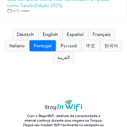
como Turista (Edição 2025)
há 10 meses
Deutsch
English
Español
Français
Italiano
Portugal
Pусский
中文
한국어
العربية
Com o StayinWiFi, desfrute de conectividade à
internet contínua durante suas viagens na Turquia.
Pegue seu modem WiFi facilmente no aeroporto ou