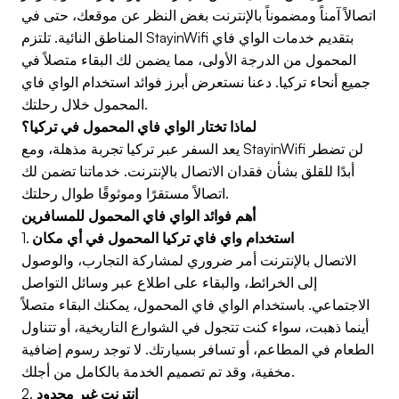
اتصالاً آمناً ومضموناً بالإنترنت بغض النظر عن موقعك، حتى في
المناطق النائية. تلتزم StayinWifi بتقديم خدمات الواي فاي
المحمول من الدرجة الأولى، مما يضمن لك البقاء متصلاً في
جميع أنحاء تركيا. دعنا نستعرض أبرز فوائد استخدام الواي فاي
المحمول خلال رحلتك.
لماذا تختار الواي فاي المحمول في تركيا؟
يعد السفر عبر تركيا تجربة مذهلة، ومع StayinWifi لن تضطر
أبدًا للقلق بشأن فقدان الاتصال بالإنترنت. خدماتنا تضمن لك
اتصالاً مستقرًا وموثوقًا طوال رحلتك.
أهم فوائد الواي فاي المحمول للمسافرين
استخدام واي فاي تركيا المحمول في أي مكان
1.
الاتصال بالإنترنت أمر ضروري لمشاركة التجارب، والوصول
إلى الخرائط، والبقاء على اطلاع عبر وسائل التواصل
الاجتماعي. باستخدام الواي فاي المحمول، يمكنك البقاء متصلاً
أينما ذهبت، سواء كنت تتجول في الشوارع التاريخية، أو تتناول
الطعام في المطاعم، أو تسافر بسيارتك. لا توجد رسوم إضافية
مخفية، وقد تم تصميم الخدمة بالكامل من أجلك.
إنترنت غير محدود
2.