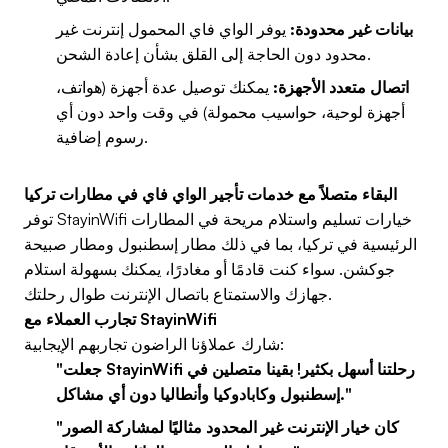
بيانات غير محدودة:
يوفر الواي فاي المحمول إنترنت غير
محدود دون الحاجة إلى القلق بشأن إعادة الشحن.
اتصال متعدد الأجهزة:
يمكنك توصيل عدة أجهزة (هواتف،
أجهزة لوحية، حواسيب محمولة) في وقت واحد دون أي
رسوم إضافية.
البقاء متصلاً مع خدمات تأجير الواي فاي في مطارات تركيا
توفر StayinWifi خيارات تسليم واستلام مريحة في المطارات
الرئيسية في تركيا، بما في ذلك مطار إسطنبول ومطار صبيحة
جوكشن. سواء كنت قادمًا أو مغادرًا، يمكنك بسهولة استلام
جهازك والاستمتاع باتصال الإنترنت طوال رحلتك.
تجارب العملاء مع StayinWifi
شارك عملاؤنا الراضون تجاربهم الإيجابية:
"جعلت StayinWifi رحلتنا أسهل بكثير! بقينا متصلين في
إسطنبول وكابادوكيا وأنطاليا دون أي مشاكل."
"كان خيار الإنترنت غير المحدود مثاليًا لمشاركة الصور