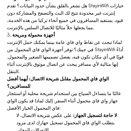
هل تشعر بالقلق بشأن حدود البيانات؟ تقدم StayinWifi خيارات
إنترنت غير محدودة تتيح لك البث والتصفح والمشاركة دون
قيود. يستفيد المسافرون في جميع أنحاء تركيا من هذه الخدمة،
مما يجعلها حلاً مثاليًا للاتصال السلس بالإنترنت.
أجهزة محمولة ومريحة
3.
لماذا تبحث عن نقاط واي فاي عامة بينما يمكنك حمل الإنترنت
في جيبك؟ توفر أجهزة الواي فاي المحمول من StayinWifi أداءً
قويًا في أي مكان تكون فيه، بفضل تصميمها الصغير والمحمول.
إنها مثالية لأي مسافر يبحث عن اتصال موثوق بالإنترنت أثناء
التنقل.
الواي فاي المحمول مقابل شريحة الاتصال: أيهما أفضل
للمسافرين؟
غالبًا ما يتساءل السياح بين استخدام شريحة محلية أو استئجار
جهاز واي فاي محمول أثناء السفر. إليك لماذا قد يكون الواي
فاي المحمول الخيار الأفضل:
لا حاجة لتسجيل الجهاز:
على عكس شريحة الاتصال، لا
يتطلب الواي فاي المحمول تسجيل جهازك لدى مزود
الاتصالات المحلي.