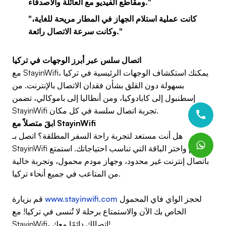
ومقاطع الفيديو مع العائلة والأصدقاء."
"كانت عملية استلام الجهاز في المطار مريحة للغاية،
وكانت سرعة الاتصال رائعة."
اتصال سلس عبر أبرز الوجهات في تركيا
مع StayinWifi، يمكنك استكشاف الوجهات الرئيسية في تركيا
بسهولة دون القلق بشأن فقدان الاتصال بالإنترنت. من
إسطنبول إلى كابادوكيا، ومن أنطاليا إلى باموكالي، تضمن
StayinWifi تجربة اتصال سلسة في كل مكان.
ابقَ متصلاً مع StayinWifi
هل أنت مستعد لتجربة راحة السفر المطلقة؟ اتصل بـ
StayinWifi اليوم واختر الباقة التي تناسب احتياجاتك. استمتع
باتصال إنترنت غير محدود، وجهاز مودم محمول، وتجربة خالية
من المتاعب في جميع أنحاء تركيا.
لحجز الواي فاي المحمول
www.stayinwifi.com
قم بزيارة
الخاص بك الآن والاستمتاع برحلة لا تُنسى في تركيا! مع
StayinWifi، اتصالك دائمًا معك!