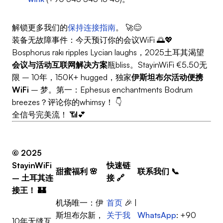
解锁更多我们的
保持连接指南
。 🚀😊
装备无故障事件：今天预订你的会议WiFi 🌅💖
Bosphorus rakı ripples Lycian laughs，2025土耳其渴望
会议与活动互联网解决方案
瓶bliss。StayinWiFi €5.50无
限 – 10年，150K+ hugged，独家
伊斯坦布尔活动便携
WiFi
– 梦。第一：Ephesus enchantments Bodrum
breezes？评论你的whimsy！ 👇
全信号完美流！ 📶💕
© 2025
StayinWiFi
快速链
甜蜜福利
🌸
联系我们
📞
– 土耳其连
接
🔗
接王！
🏰
机场唯一：伊
首页
🎉 |
斯坦布尔新，
关于我
WhatsApp
: +90
10年无缝互