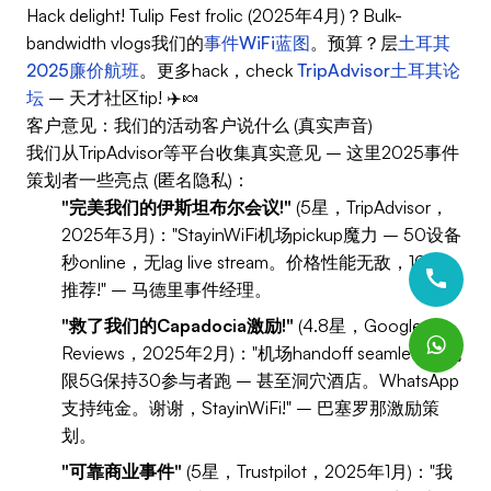
Hack delight! Tulip Fest frolic (2025年4月)？Bulk-
bandwidth vlogs我们的
事件WiFi蓝图
。预算？层
土耳其
2025廉价航班
。更多hack，check
TripAdvisor土耳其论
坛
– 天才社区tip! ✈️🍬
客户意见：我们的活动客户说什么 (真实声音)
我们从TripAdvisor等平台收集真实意见 – 这里2025事件
策划者一些亮点 (匿名隐私)：
"完美我们的伊斯坦布尔会议!"
(5星，TripAdvisor，
2025年3月)："StayinWiFi机场pickup魔力 – 50设备
秒online，无lag live stream。价格性能无敌，10/10
推荐!" – 马德里事件经理。
"救了我们的Capadocia激励!"
(4.8星，Google
Reviews，2025年2月)："机场handoff seamless，无
限5G保持30参与者跑 – 甚至洞穴酒店。WhatsApp
支持纯金。谢谢，StayinWiFi!" – 巴塞罗那激励策
划。
"可靠商业事件"
(5星，Trustpilot，2025年1月)："我