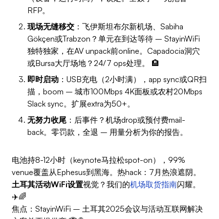
RFP。
现场无缝移交
：飞伊斯坦布尔新机场、Sabiha
Gökçen或Trabzon？单元在到达等待 – StayinWiFi
独特独家，在AV unpack前online。Capadocia洞穴
或Bursa大厅场地？24/7 ops处理。 🏨
即时启动
：USB充电（2小时满），app sync或QR扫
描，boom – 城市100Mbps 4K面板或农村20Mbps
Slack sync。扩展extra为50+。
无努力收尾
：后事件？机场drop或预付费mail-
back。零罚款，全退 – 用量分析为你的报告。
电池持8-12小时（keynote马拉松spot-on），99%
venue覆盖从Ephesus到黑海。热hack：7月热浪遮阴。
土耳其活动WiFi设置
视觉？我们的
机场取货指南
闪耀。
✈️🌈
焦点：StayinWiFi – 土耳其2025会议与活动互联网解决