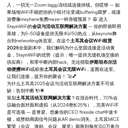
入，一切无一Zoom laggy冻结或连接掉线。但哎呀 – 如
果场地WiFi不稳把你的小组讨论变成buffering噩梦，或漫
游费像meyhane免费meze一样吞噬预算？ 😩 进入
StayinWiFi的
会议与活动互联网解决方案
– 你的即插即用
英雄，为5-50设备提供无限4G/5G热点，从keynote舞
台到networking休息室。在这个
土耳其会议WiFi租赁
2025
全面剧本中，我们解码为什么坚固连接是活动黄
金，StayinWiFi的优势（提示：唯一提供无缝机场交接的
供应商），和零中断内部hack。无论猎取
伊斯坦布尔活
动便携WiFi
或权衡
土耳其会议无限WiFi
，蓝图在这里。
让我们连接，提升你的聚会！ 🚀💕
为什么土耳其2025会议与活动互联网解决方案不可或
缺：告别中断 🔌🌟
策划
土耳其活动互联网解决方案
？在混合时代，70%会
议融合面对面和虚拟（从2024增长25%），完美WiFi不
是可选项 – 是脊梁。想象你的CEO fireside chat中途卡
顿，或赞助商因信号问题从AR demo消失。土耳其MICE
繁荣（会议、激励、会议、展览）膨胀到每年150万参与