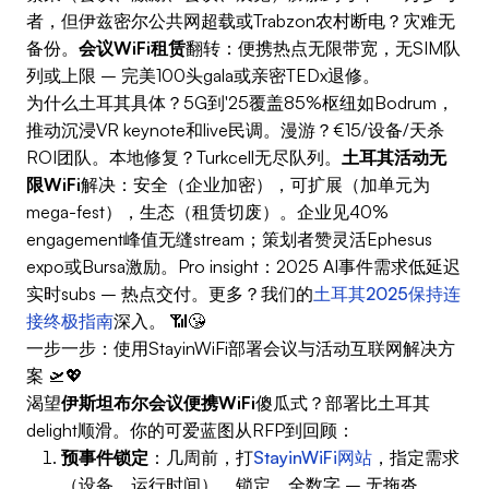
者，但伊兹密尔公共网超载或Trabzon农村断电？灾难无
备份。
会议WiFi租赁
翻转：便携热点无限带宽，无SIM队
列或上限 – 完美100头gala或亲密TEDx退修。
为什么土耳其具体？5G到'25覆盖85%枢纽如Bodrum，
推动沉浸VR keynote和live民调。漫游？€15/设备/天杀
ROI团队。本地修复？Turkcell无尽队列。
土耳其活动无
限WiFi
解决：安全（企业加密），可扩展（加单元为
mega-fest），生态（租赁切废）。企业见40%
engagement峰值无缝stream；策划者赞灵活Ephesus
expo或Bursa激励。Pro insight：2025 AI事件需求低延迟
实时subs – 热点交付。更多？我们的
土耳其2025保持连
接终极指南
深入。 📶😘
一步一步：使用StayinWiFi部署会议与活动互联网解决方
案 🛫💖
渴望
伊斯坦布尔会议便携WiFi
傻瓜式？部署比土耳其
delight顺滑。你的可爱蓝图从RFP到回顾：
预事件锁定
：几周前，打
StayinWiFi网站
，指定需求
（设备，运行时间），锁定。全数字 – 无拖沓