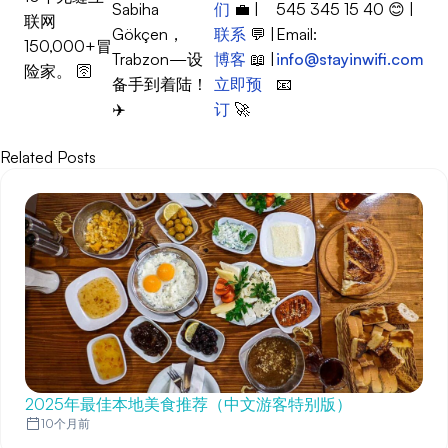
Sabiha
们
💼 |
545 345 15 40 😊 |
联网
Gökçen，
联系
💬 |
Email:
150,000+冒
Trabzon—设
博客
📖 |
info@stayinwifi.com
险家。 🛜
备手到着陆！
立即预
📧
✈️
订
🚀
Related Posts
2025年最佳本地美食推荐（中文游客特别版）
10个月前