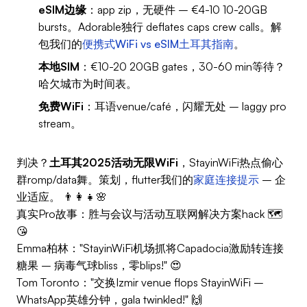
eSIM边缘
：app zip，无硬件 – €4-10 10-20GB
bursts。Adorable独行 deflates caps crew calls。解
包我们的
便携式WiFi vs eSIM土耳其指南
。
本地SIM
：€10-20 20GB gates，30-60 min等待？
哈欠城市为时间表。
免费WiFi
：耳语venue/café，闪耀无处 – laggy pro
stream。
判决？
土耳其2025活动无限WiFi
，StayinWiFi热点偷心
群romp/data舞。策划，flutter我们的
家庭连接提示
– 企
业适应。 👨‍👩‍👧🌸
真实Pro故事：胜与会议与活动互联网解决方案hack 🗺️
😘
Emma柏林："StayinWiFi机场抓将Capadocia激励转连接
糖果 – 病毒气球bliss，零blips!" 😍
Tom Toronto："交换Izmir venue flops StayinWiFi –
WhatsApp英雄分钟，gala twinkled!" 🙌