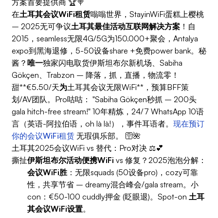
方案首要提供商 🏆🍭
在
土耳其会议WiFi租赁
嗡嗡世界，StayinWiFi蛋糕上樱桃
– 2025无可争议
土耳其最佳活动互联网解决方案
！自
2015，seamless无限4G/5G为150.000+聚会，Antalya
expo到黑海退修，5-50设备share +免费power bank。秘
酱？
唯一
独家闪电取货伊斯坦布尔新机场、Sabiha
Gökçen、Trabzon – 降落，抓，直播，物流零！
甜**€5.50/天
为
土耳其会议无限WiFi**，预算BFF策
划/AV团队。Pro咕咕： "Sabiha Gökçen秒抓 – 200头
gala hitch-free stream!" 10年精炼，24/7 WhatsApp 10语
言（英语-阿拉伯语，oh là là!），事件耳语者。
现在预订
你的会议WiFi租赁
无瑕俱乐部。 🛜🌺
土耳其2025会议WiFi vs 替代：Pro对决 ⚖️💕
撕扯
伊斯坦布尔活动便携WiFi
vs 修复？2025泡泡分解：
会议WiFi胜
：无限squads (50设备pro)，cozy可靠
性，共享节省 – dreamy混合峰会/gala stream。小
con：€50-100 cuddly押金 (眨眼退)。Spot-on
土耳
其会议WiFi设置
。