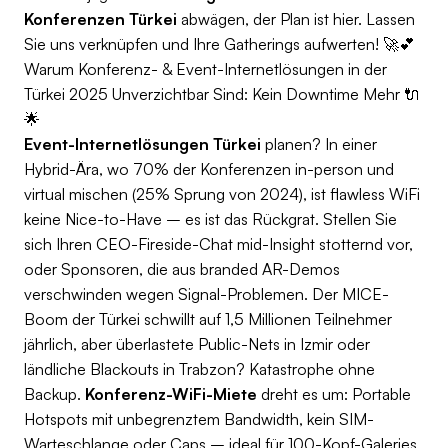
Konferenzen Türkei
abwägen, der Plan ist hier. Lassen
Sie uns verknüpfen und Ihre Gatherings aufwerten! 🚀💕
Warum Konferenz- & Event-Internetlösungen in der
Türkei 2025 Unverzichtbar Sind: Kein Downtime Mehr 🔌
🌟
Event-Internetlösungen Türkei
planen? In einer
Hybrid-Ära, wo 70% der Konferenzen in-person und
virtual mischen (25% Sprung von 2024), ist flawless WiFi
keine Nice-to-Have – es ist das Rückgrat. Stellen Sie
sich Ihren CEO-Fireside-Chat mid-Insight stotternd vor,
oder Sponsoren, die aus branded AR-Demos
verschwinden wegen Signal-Problemen. Der MICE-
Boom der Türkei schwillt auf 1,5 Millionen Teilnehmer
jährlich, aber überlastete Public-Nets in Izmir oder
ländliche Blackouts in Trabzon? Katastrophe ohne
Backup.
Konferenz-WiFi-Miete
dreht es um: Portable
Hotspots mit unbegrenztem Bandwidth, kein SIM-
Warteschlange oder Caps – ideal für 100-Kopf-Galeries