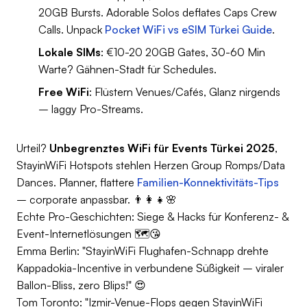
20GB Bursts. Adorable Solos deflates Caps Crew
Calls. Unpack
Pocket WiFi vs eSIM Türkei Guide
.
Lokale SIMs
: €10-20 20GB Gates, 30-60 Min
Warte? Gähnen-Stadt für Schedules.
Free WiFi
: Flüstern Venues/Cafés, Glanz nirgends
– laggy Pro-Streams.
Urteil?
Unbegrenztes WiFi für Events Türkei 2025
,
StayinWiFi Hotspots stehlen Herzen Group Romps/Data
Dances. Planner, flattere
Familien-Konnektivitäts-Tips
– corporate anpassbar. 👨‍👩‍👧🌸
Echte Pro-Geschichten: Siege & Hacks für Konferenz- &
Event-Internetlösungen 🗺️😘
Emma Berlin: "StayinWiFi Flughafen-Schnapp drehte
Kappadokia-Incentive in verbundene Süßigkeit – viraler
Ballon-Bliss, zero Blips!" 😍
Tom Toronto: "Izmir-Venue-Flops gegen StayinWiFi