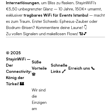
Internetlösungen
, um Bliss zu flasken. StayinWiFi's
€5,50 unbegrenzter Glanz – 10 Jahre, 150K+ umarmt,
exklusiver
tragbares WiFi für Events Istanbul
– macht
es zum Traum. Erster Schweb: Ephesus-Zauber oder
Bodrum-Brisen? Kommentiere deine Laune! 👇
Zu vollen Signalen und makellosen Flows! 📶💕
© 2025
StayinWiFi –
Süße
Der
Schnelle
Vorteile
Erreich uns
📞
Connectivity-
Links
🔗
🌸
König der
Türkei!
🏰
Wir sind
die
Einzigen
am