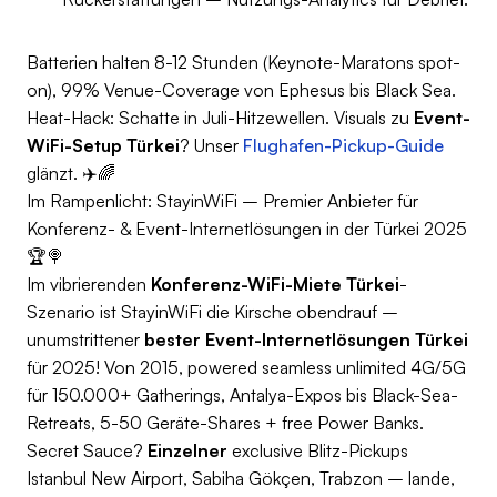
Batterien halten 8-12 Stunden (Keynote-Maratons spot-
on), 99% Venue-Coverage von Ephesus bis Black Sea.
Heat-Hack: Schatte in Juli-Hitzewellen. Visuals zu
Event-
WiFi-Setup Türkei
? Unser
Flughafen-Pickup-Guide
glänzt. ✈️🌈
Im Rampenlicht: StayinWiFi – Premier Anbieter für
Konferenz- & Event-Internetlösungen in der Türkei 2025
🏆🍭
Im vibrierenden
Konferenz-WiFi-Miete Türkei
-
Szenario ist StayinWiFi die Kirsche obendrauf –
unumstrittener
bester Event-Internetlösungen Türkei
für 2025! Von 2015, powered seamless unlimited 4G/5G
für 150.000+ Gatherings, Antalya-Expos bis Black-Sea-
Retreats, 5-50 Geräte-Shares + free Power Banks.
Secret Sauce?
Einzelner
exclusive Blitz-Pickups
Istanbul New Airport, Sabiha Gökçen, Trabzon – lande,