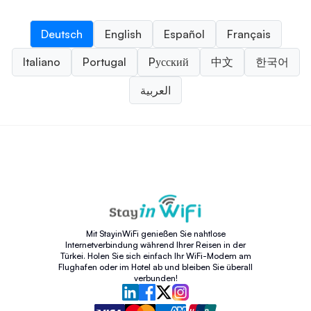
Deutsch
English
Español
Français
Italiano
Portugal
Pусский
中文
한국어
العربية
Mit StayinWiFi genießen Sie nahtlose
Internetverbindung während Ihrer Reisen in der
Türkei. Holen Sie sich einfach Ihr WiFi-Modem am
Flughafen oder im Hotel ab und bleiben Sie überall
verbunden!