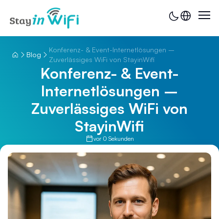
Konferenz- & Event-Internetlösungen –
Blog
Zuverlässiges WiFi von StayinWifi
Konferenz- & Event-
Internetlösungen –
Zuverlässiges WiFi von
StayinWifi
vor 0 Sekunden