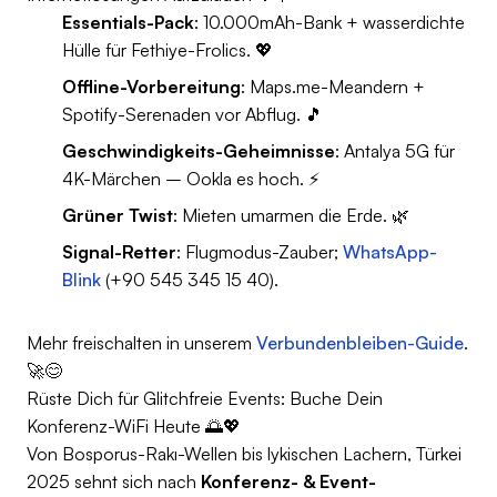
Essentials-Pack
: 10.000mAh-Bank + wasserdichte
Hülle für Fethiye-Frolics. 💖
Offline-Vorbereitung
: Maps.me-Meandern +
Spotify-Serenaden vor Abflug. 🎵
Geschwindigkeits-Geheimnisse
: Antalya 5G für
4K-Märchen – Ookla es hoch. ⚡
Grüner Twist
: Mieten umarmen die Erde. 🌿
Signal-Retter
: Flugmodus-Zauber;
WhatsApp-
Blink
(+90 545 345 15 40).
Mehr freischalten in unserem
Verbundenbleiben-Guide
.
🚀😊
Rüste Dich für Glitchfreie Events: Buche Dein
Konferenz-WiFi Heute 🌅💖
Von Bosporus-Rakı-Wellen bis lykischen Lachern, Türkei
2025 sehnt sich nach
Konferenz- & Event-