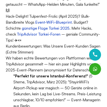
getauscht – WhatsApp-Helden Minuten, Gala funkelte!"
🙌
Hack-Delight! Tulpenfest-Frolic (April 2025)? Bulk-
Bandbreite Vlogs
Event-WiFi-Blueprint
. Budget?
Schichte
günstige Flüge Türkei 2025
. Mehr Hacks,
check
TripAdvisor Türkei-Foren
– geniale Community-
Tips! ✈️🍬
Kundenbewertungen: Was Unsere Event-Kunden Sagen
(Echte Stimmen)
Wir haben echte Bewertungen von Plattformen wie
TripAdvisor gesammelt – hier ein paar Highlights von
2025-Event-Plannern (anonymisiert für Datenschutz):
"Perfekt für unsere Istanbul-Konferenz!"
(5
Sterne, TripAdvisor, März 2025): "StayinWiFi's
Airport-Pickup war magisch – 50 Geräte online in
Sekunden, kein Lag bei Live-Streams. Preis-Leistung
unschlagbar, 10/10 empfohlen!" – Event-Managerin
aus Berlin.