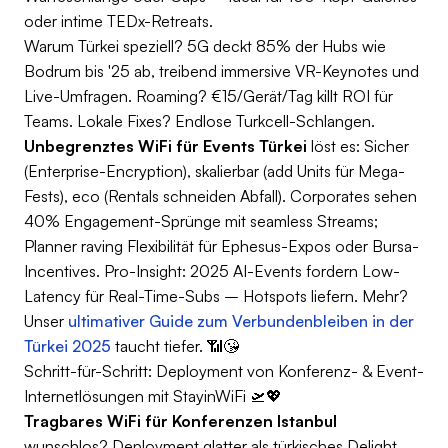
oder intime TEDx-Retreats.
Warum Türkei speziell? 5G deckt 85% der Hubs wie
Bodrum bis '25 ab, treibend immersive VR-Keynotes und
Live-Umfragen. Roaming? €15/Gerät/Tag killt ROI für
Teams. Lokale Fixes? Endlose Turkcell-Schlangen.
Unbegrenztes WiFi für Events Türkei
löst es: Sicher
(Enterprise-Encryption), skalierbar (add Units für Mega-
Fests), eco (Rentals schneiden Abfall). Corporates sehen
40% Engagement-Sprünge mit seamless Streams;
Planner raving Flexibilität für Ephesus-Expos oder Bursa-
Incentives. Pro-Insight: 2025 AI-Events fordern Low-
Latency für Real-Time-Subs – Hotspots liefern. Mehr?
Unser
ultimativer Guide zum Verbundenbleiben in der
Türkei 2025
taucht tiefer. 📶😘
Schritt-für-Schritt: Deployment von Konferenz- & Event-
Internetlösungen mit StayinWiFi 🛫💖
Tragbares WiFi für Konferenzen Istanbul
wunschlos? Deployment glatter als türkisches Delight.