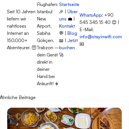
Flughafen:
Startseite
Seit 10 Jahren
Istanbul
🎉 |
Über
WhatsApp
: +90
liefern wir
New
uns
💼 |
545 345 15 40 😊 |
nahtloses
Airport,
Kontakt
E-Mail:
Internet an
Sabiha
💬 |
Blog
info@stayinwifi.com
150.000+
Gökçen,
📖 |
Jetzt
📧
Abenteurer. 🛜
Trabzon –
buchen
dein Gerät
🚀
direkt in
deiner
Hand bei
Ankunft! ✈️
Ähnliche Beiträge