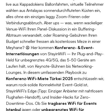
live aus Kappadokiens Ballonfahrten, virtuelle Teilnehmer
wählen aus Antalayas sonnendurchfluteten Küsten ein,
alles ohne ein einziges laggy Zoom-Frieren oder
Verbindungsabbruch. Aber ups – was, wenn wackeliger
Venue-WiFi Ihren Panel-Diskussion in ein Buffering-
Albtraum verwandelt, oder Roaming-Gebühren Ihren
Budget schneller fressen als kostenloses Meze in einer
Meyhane? 😩 Hier kommen
Konferenz- & Event-
Internetlösungen
von StayinWiFi – Ihr Plug-and-Play-
Held für unbegrenztes 4G/5G, das 5-50 Geräte am
Laufen hält, von Keynote-Bühnen bis Networking-
Lounges. In diesem umfassenden Playbook zu
Konferenz-WiFi-Miete Türkei 2025
entschlüsseln wir,
warum rock-solide Konnektivität Event-Gold ist,
StayinWiFi's Edge (Tipp: Einziger Anbieter mit nahtlosem
Flughafen-Handoff), und Insider-Hacks für Zero-
Downtime-Dos. Ob Sie
tragbares WiFi für Events
Istanbul
jagen oder
unbegrenztes WiFi für