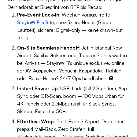
Dein adorabler Blueprint von RFP bis Recap:
Pre-Event Lock-In
: Wochen voraus, treffe
StayinWiFi's Site
, spezifiziere Needs (Geräte,
Laufzeit), sichere. Digital-only – keine drawn-out
RFPs.
On-Site Seamless Handoff
: Jet in Istanbul New
Airport, Sabiha Gökçen oder Trabzon? Units warten
bei Arrivals – StayinWiFi's unique exclusive, online
vor AV-Auspacken. Venue in Kappadokia-Höhlen
oder Bursa-Hallen? 24/7 Ops handhaben. 🏨
Instant Power-Up
: USB-Lade (full 2 Stunden), App-
Sync oder QR-Scan, boom – 100Mbps urban für
4K-Panels oder 20Mbps rural für Slack-Syncs.
Skaliere Extras für 50+.
Effortless Wrap
: Post-Event? Airport-Drop oder
prepaid Mail-Back. Zero Strafen, full
Rückerstattungen – Nutzungs-Analytics für Debrief.