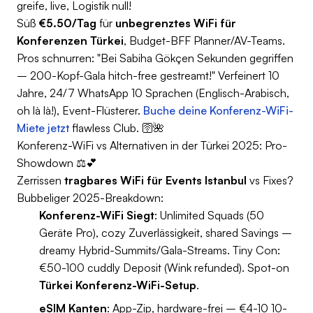
greife, live, Logistik null!
Süß
€5.50/Tag
für
unbegrenztes WiFi für
Konferenzen Türkei
, Budget-BFF Planner/AV-Teams.
Pros schnurren: "Bei Sabiha Gökçen Sekunden gegriffen
– 200-Kopf-Gala hitch-free gestreamt!" Verfeinert 10
Jahre, 24/7 WhatsApp 10 Sprachen (Englisch-Arabisch,
oh là là!), Event-Flüsterer.
Buche deine Konferenz-WiFi-
Miete jetzt
flawless Club. 🛜🌺
Konferenz-WiFi vs Alternativen in der Türkei 2025: Pro-
Showdown ⚖️💕
Zerrissen
tragbares WiFi für Events Istanbul
vs Fixes?
Bubbeliger 2025-Breakdown:
Konferenz-WiFi Siegt
: Unlimited Squads (50
Geräte Pro), cozy Zuverlässigkeit, shared Savings –
dreamy Hybrid-Summits/Gala-Streams. Tiny Con:
€50-100 cuddly Deposit (Wink refunded). Spot-on
Türkei Konferenz-WiFi-Setup
.
eSIM Kanten
: App-Zip, hardware-frei – €4-10 10-