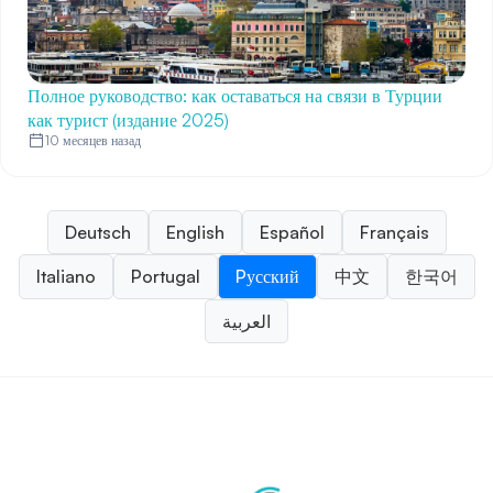
Полное руководство: как оставаться на связи в Турции
как турист (издание 2025)
10 месяцев назад
Deutsch
English
Español
Français
Italiano
Portugal
Pусский
中文
한국어
العربية