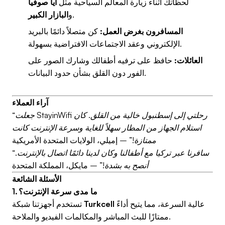
لحظاتك أثناء زيارة المعالم السياحية مثل
آيا صوفيا
.
و
البازار الكبير
المسافرون بغرض العمل:
كن متصلاً دائمًا بالبريد
الإلكتروني وعقد الاجتماعات الافتراضية بسهولة.
العائلات:
حافظ على ترفيه أطفالك وشارك الصور على
الفور دون القلق بشأن حدود البيانات.
آراء العملاء
“جعلت StayinWifi رحلتي إلى إسطنبول خالية من القلق. كان
استلام الجهاز من المطار سهلاً للغاية وسرعة الإنترنت كانت
ممتازة!”
– إميلي، الولايات المتحدة الأمريكية
“سافرنا عبر تركيا مع أطفالنا وكان لدينا دائمًا اتصال بالإنترنت.
أنصح به بشدة!”
– مايكل، المملكة المتحدة
الأسئلة الشائعة
1. ما مدى سرعة الإنترنت؟
عالية السرعة، مما يتيح أداءً
Turkcell
تستخدم أجهزتنا شبكة
ممتازًا للبث المباشر والمكالمات الفيديو والملاحة.