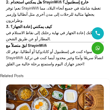
2. هل يمكنني استخدام StayinWifi خارج إسطنبول؟
نعم! توفر StayinWifi تغطية شاملة في جميع أنحاء البلاد، مما
يجعلها مثالية للرحلات إلى مدن أخرى مثل أنطاليا وإزمير
وطرابزون.
3. كيف يمكنني إعادة الجهاز؟
يمكنك إعادة الجهاز في نهاية رحلتك إلى نقاط الاستلام في
المطار أو عن طريق الشحن.
ابقَ متصلاً مع StayinWifi
سواء كنت في إسطنبول أو كابادوكيا أو أنطاليا، توفر لك
StayinWifi اتصالًا سريعًا وآمنًا وغير محدود أينما كنت في تركيا.
احجز جهازك اليوم واستمتع برحلة خالية من القلق!
Related Posts