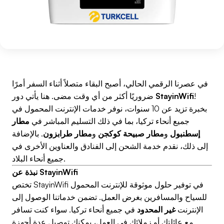
في عصرنا الرقمي الحالي، أصبح البقاء متصلاً أثناء السفر أمرًا
!
StayinWifi
ضروريًا أكثر من أي وقت مضى. هنا يأتي دور
بخبرة تزيد عن 10 سنوات، نوفر خدمات الإنترنت المحمول في
جميع أنحاء تركيا، بما في ذلك التسليم المباشر في
مطار
إسطنبول
و
مطار صبيحة كوكجن
و
مطار طرابزون
. بالإضافة
إلى ذلك، نقدم خدمة الشحن إلى الفنادق والعناوين الأخرى في
جميع أنحاء البلاد.
نبذة عن StayinWifi
تختص StayinWifi في توفير حلول موثوقة للإنترنت المحمول
للسياح والمسافرين بغرض العمل. تضمن خدماتنا الوصول إلى
الإنترنت
غير المحدود
في جميع أنحاء تركيا. سواء كنت تسافر
مع عائلتك أو زملائك في العمل، يمكنك توصيل عدة أجهزة