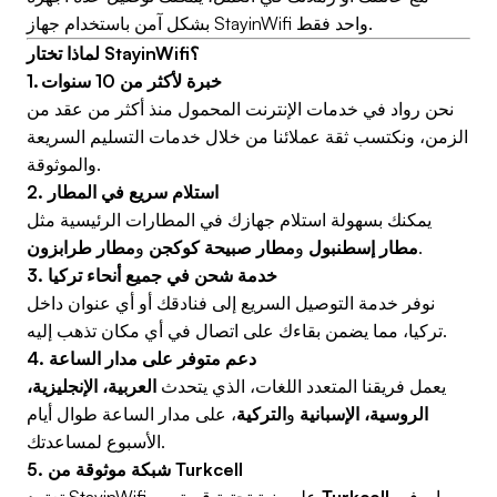
بشكل آمن باستخدام جهاز StayinWifi واحد فقط.
لماذا تختار StayinWifi؟
1. خبرة لأكثر من 10 سنوات
نحن رواد في خدمات الإنترنت المحمول منذ أكثر من عقد من
الزمن، ونكتسب ثقة عملائنا من خلال خدمات التسليم السريعة
والموثوقة.
2. استلام سريع في المطار
يمكنك بسهولة استلام جهازك في المطارات الرئيسية مثل
.
مطار إسطنبول
و
مطار صبيحة كوكجن
و
مطار طرابزون
3. خدمة شحن في جميع أنحاء تركيا
نوفر خدمة التوصيل السريع إلى فنادقك أو أي عنوان داخل
تركيا، مما يضمن بقاءك على اتصال في أي مكان تذهب إليه.
4. دعم متوفر على مدار الساعة
يعمل فريقنا المتعدد اللغات، الذي يتحدث
العربية، الإنجليزية،
الروسية، الإسبانية
و
التركية
، على مدار الساعة طوال أيام
الأسبوع لمساعدتك.
5. شبكة موثوقة من Turkcell