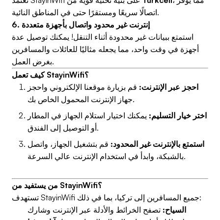
، مما يوفر
Turkcell
تعتمد StayinWifi على بنية تحتية قوية من
اتصالًا سريعًا ومستقرًا حتى في المناطق النائية.
6. إنترنت غير محدود واتصال بأجهزة متعددة
استمتع ببيانات غير محدودة أثناء التنقل! يمكنك توصيل عدة
أجهزة في وقت واحد، مما يجعله مثاليًا للعائلات والمسافرين
بغرض العمل.
كيف تعمل StayinWifi؟
احجز عبر الإنترنت:
قم بزيارة موقعنا الإلكتروني واحجز
جهاز الإنترنت المحمول الخاص بك.
اختر خيار التسليم:
يمكنك اختيار استلام الجهاز في المطار
أو التوصيل إلى الفندق.
استمتع بالإنترنت غير المحدود:
قم بتشغيل الجهاز، واتصل
بالشبكة، وابدأ في استخدام الإنترنت عالي السرعة.
من يستفيد من StayinWifi؟
تستهدف StayinWifi جميع المسافرين إلى تركيا، بما في ذلك:
السياح:
تصفح الخرائط والأدلة عبر الإنترنت وشارك