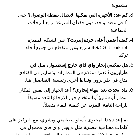
مشمولة.
كم عدد الأجهزة التي يمكنها الاتصال بنقطة الوصول؟
حتى
6 في وقت واحد، دون فقدان السرعة: رائع للرحلات
الجماعية.
كيف أضمن أعلى جودة إنترنت؟
عبر الشبكة المميزة
Turkcell لـ 4G/5G سريع وغير متقطع في جميع أنحاء
تركيا.
هل يمكنني إيجار واي فاي خارج إسطنبول، مثل في
طرابزون؟
نعم! استلام في المطارات وتسليم في الفنادق
متاح في طرابزون ونقاط أخرى رئيسية. التفاصيل هنا.
ماذا يحدث بعد انتهاء إيجاري؟
أعد الجهاز إلى نفس المكان
(مطار أو فندق) أو استخدم خيار الإرجاع المُعد مسبقاً
للراحة التامة. للمزيد عن كيفية البقاء متصلاً.
تم إعداد هذا المحتوى بأسلوب طبيعي وبشري، مع التركيز على
كلمات مفتاحية عضوية مثل «إيجار واي فاي محمول في
تركيا»، «pocket Wi-Fi غير محدود للسياح» وتغييرات محلية