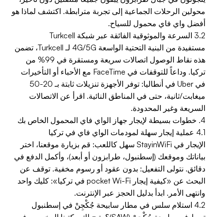
محولين الرحلات الجماعية إلى تجربة مترابطة. اكتشف لماذا هو
أفضل واي فاي محمول للسياح.
3.2 السرعة والموثوقية الفائقة عبر شبكة Turkcell
مستفيدة من البنية التحتية الواسعة 4G/5G لـ Turkcell، تضمن
هذه نقاط الوصول اتصالات سريعة ومستقرة في 99% من
تركيا. وداعاً للتوقفات في FaceTime مع الأحباء أو التأخيرات
في Uber في أنطاليا: توفر الأجهزة تنزيلات ثابتة بـ 20-50
ميغابت/ثانية، حتى في المناطق النائية. اقرأ عن الاتصالات
السريعة وغير المحدودة.
4. خطوات بسيطة لإيجار جهاز الواي فاي المحمول الخاص بك
4.1 عملية إيجار سهلة لمودمات الواي فاي في تركيا
الإيجار في StayinWiFi سهل كاللعب: قم بزيارة موقعنا، اختر
بياناتك وموقعك (إسطنبول، طرابزون أو أبعد)، وأكمل الدفع في
دقائق. نتولى التفعيل: بدون عقود أو رسوم مخفية. توقف عن
البحث عن «كيفية إيجار pocket Wi-Fi في تركيا»: كليك واحد
وانتهى الأمر. ابدأ بدليل الحجز عبر الإنترنت.
4.2 استلام سلس في مطار سابيحة جُكْجِنْ في إسطنبول
تهبط في سابيحة جُكْجِنْ (SAW)؟ يتيح لك مكتبنا المخصص في