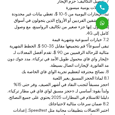
7. تفصيل التكاليف: حزم الإيجار
7.1 معدلات يومية ميسورة
تبدأ الإيجارات اليومية من 5-10 $، تغطي بيانات غير محدودة
للمستكشفين الفرديين أو الأزواج الذين يتجولون في أسواق
إسطنبول. إنها جزء صغير من تكاليف الروامينغ، مع وصول
كامل إلى 4G.
7.2 خيارات أسبوعية وشهرية قيمة
تبقى أسبوعاً؟ قم بتجميعها مقابل 35-50 $. الخطط الشهرية
مثالية للرحالة الرقميين من 90 $، تقدم أفضل المعدلات لـ
«إيجار واي فاي محمول طويل الأمد في تركيا». مدد جوك دون
مد الفاتورة. لإيجارات اتصال بسيطة.
8. نصائح محترفة لتعظيم تجربة الواي فاي الخاصة بك
8.1 لماذا الحجز المسبق يغير اللعبة
احجز مسبقاً لتجنب النفاد في أشهر الصيف. وفر حتى 15%
وابدأ بقوة: أساسي لـ «حجز مسبق لواي فاي في مطار تركيا».
دليلنا للاستلام في المطارات 2025 يحتوي على جميع النصائح.
8.2 ضمان سرعات مثالية لاحتياجاتك
اختبر الاتصالات بتطبيقات مجانية مثل Speedtest. إعدادات