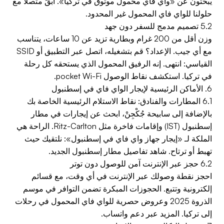
يبحثون عن «واي فاي محمول موثوق في تركيا». ابقَ متصلاً مع
حلولنا للواي فاي المحمول غير المحدود.
5.2 تصميم مدمج للسفر دون جهد
وزن أقل من 200 غرام وبطارية تزيد عن 10 ساعات، يتناسب
مع أي جيب. الإعداد؟ قم بتشغيله، اتصل عبر التطبيق أو SSID
القياسي: انتهى. إنه الرفيق المحمول الذي يستحقه كل رحلة
في تركيا. استكشف نقاط الوصول pocket Wi-Fi.
6. الأماكن الرئيسية لإيجار الواي فاي في إسطنبول
6.1 المطارات والفنادق: نقاط الاستلام الرئيسية الخاصة بك
بالإضافة إلى سابيحة جُكْجِنْ، ابحث عن إيجارات في مطار
إسطنبول (IST) وإقامات فاخرة مثل Ritz-Carlton. الراحة هي
الملكة لـ «إيجار جهاز واي فاي في إسطنبول»: نلتقيك حيث
تهبط أو ترتاح. شاهد تفاصيل مطار إسطنبول الجديد.
6.2 حجز عبر الإنترنت آمن للوصول دون توتر
احجز نقطة وصولك عبر الإنترنت في أي وقت، مع قسائم
إلكترونية وتتبع. الحجوزات المبكرة تضمن التوافر في موسم
الذروة 2025 وعروض حصرية للواي فاي المحمول في رحلات
إلى تركيا. المزيد عبر دعم واتساب.