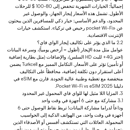
إجمالياً؛ الخيارات الشهرية تنخفض إلى 80-100 $ للرحلات
الأطول. تشمل هذه الأسعار إيجار الجهاز، والوصول غير
المحدود، والدعم الأساسي: خيار ذكي للمسافرين الذين يبحثون
عن «pocket Wi-Fi رخيص في تركيا». استكشف خيارات
الإنترنت الاقتصادية.
2.2 ما الذي يؤثر على تكاليف إيجار الواي فاي؟
عوامل مثل مدة الإيجار (أطول = أرخص يومياً)، وسرعة البيانات
(اختر 4G+ للبث HD السلس)، والإضافات (مثل بطارية إضافية
أو تأمين) تؤثر على الأسعار. التكامل المميز مع Turkcell يضمن
أعلى استقرار دون تكلفة إضافية، محافظاً على التكاليف
منخفضة مع تغطية وطنية عالية الجودة. قارن مع eSIM في
دليلنا Pocket Wi-Fi vs eSIM 2025.
3. المزايا اللا مثيل لها للواي فاي المحمول غير المحدود
3.1 مشاركة مع حتى 6 أجهزة في وقت واحد
وداعاً لدراما مشاركة البيانات! تربط نقاط الوصول حتى 6
أجهزة في وقت واحد، من الهواتف الذكية إلى الحواسيب
المحمولة. العائلات التي تستكشف أفسس أو الأصدقاء الذين
يتجولون في جبال طرابزون يبقون جميعاً متصلين دون تأخير،