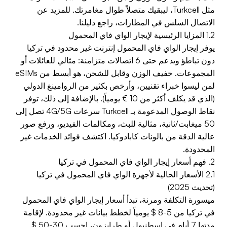
مثل Turkcell، ليبقيك متصلاً طوال مغامرتك. للمزيد عن
الاتصال السلس في المطارات، راجع دليلنا.
1.2 المزايا الرئيسية لإيجار الواي فاي المحمول
يوفر إيجار الواي فاي المحمول إنترنت غير محدود في تركيا
دون تباطؤ ويدعم حتى 6 اتصالات متزامنة: مثالي للعائلات أو
المجموعات. خفيف الوزن وقابل للشحن، هو أبسط من eSIMs
لمن ليسوا خبراء تقنيين، وأرخص بكثير من الروامينغ الدولي
(الذي قد يكلف أكثر من 10 € يومياً). بالإضافة إلى ذلك، توفر
نقاط الوصول المدعومة بـ Turkcell سرعات 4G/5G تصل إلى
50 ميغابت/ثانية، مثالية للبث، ومكالمات الفيديو، ورفع صور
عالية الدقة من بالونات كابادوكيا. اكتشف فوائد الخدمات غير
المحدودة.
2. فهم أسعار إيجار الواي فاي المحمول في تركيا
2.1 الأسعار الحالية لأجهزة الواي فاي المحمول في تركيا
(تحديث 2025)
ميسورة التكلفة ومرنة، تبدأ أسعار إيجار الواي فاي المحمول
في تركيا من 5-8 $ يومياً لخطط بيانات غير محدودة. لإقامة
مدتها 7 أيام في إسطنبول أو طرابزون، احسب 30-50 $