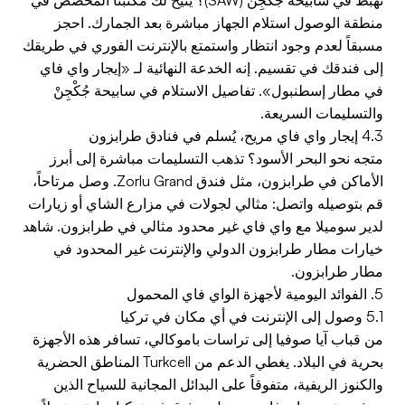
منطقة الوصول استلام الجهاز مباشرة بعد الجمارك. احجز
مسبقاً لعدم وجود انتظار واستمتع بالإنترنت الفوري في طريقك
إلى فندقك في تقسيم. إنه الخدعة النهائية لـ «إيجار واي فاي
في مطار إسطنبول». تفاصيل الاستلام في سابيحة جُكْجِنْ
والتسليمات السريعة.
4.3 إيجار واي فاي مريح، يُسلم في فنادق طرابزون
متجه نحو البحر الأسود؟ تذهب التسليمات مباشرة إلى أبرز
الأماكن في طرابزون، مثل فندق Zorlu Grand. وصل مرتاحاً،
قم بتوصيله واتصل: مثالي لجولات في مزارع الشاي أو زيارات
لدير سوميلا مع واي فاي غير محدود مثالي في طرابزون. شاهد
خيارات مطار طرابزون الدولي والإنترنت غير المحدود في
مطار طرابزون.
5. الفوائد اليومية لأجهزة الواي فاي المحمول
5.1 وصول إلى الإنترنت في أي مكان في تركيا
من قباب آيا صوفيا إلى تراسات باموكالي، تسافر هذه الأجهزة
بحرية في البلاد. يغطي الدعم من Turkcell المناطق الحضرية
والكنوز الريفية، متفوقاً على البدائل المجانية للسياح الذين