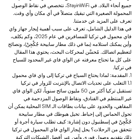
جميع أنحاء البلاد. في StayinWiFi، نتخصص في نقاط الوصول
المحمولة الصغيرة التي تبقيك متصلاً في أي مكان وأي وقت.
تعرف على المزيد عن خدمتنا.
في هذا الدليل الشامل، تعرف على سبب أهمية إيجار جهاز واي
فاي محمول في تركيا للمسافرين في عام 2025، وكم يكلف،
وأين يمكنك استلامه (بما في ذلك مطار سابيحة جُكْجِنْ)، ونصائح
لتعظيم اتصالك. مُحسَّن لمحركات البحث، يحتوي هذا المقال
على كل ما تحتاج معرفته عن الواي فاي غير المحدود للسياح
في تركيا.
1. المقدمة: لماذا يحتاج السياح في تركيا إلى واي فاي محمول
1.1 التغلب على تحديات الاتصال بالإنترنت للزوار في تركيا
تستقبل تركيا أكثر من 50 مليون سائح سنوياً، لكن الواي فاي
غير المنتظم في الفنادق، ونقاط الوصول المزدحمة في
المقاهي، والحدود على بيانات بطاقات الـ SIM المحلية يمكن أن
تحول الحماس إلى إحباط. تخيل هبوطك في مطار سابيحة
جُكْجِنْ في إسطنبول دون إشارة: كيف تطلب سيارة أجرة أو
تتحقق من الرحلات؟ يحل إيجار الواي فاي المحمول في تركيا
ذلك بتقديم وصول فوري وآمن عبر أفضل الشبكات التركية