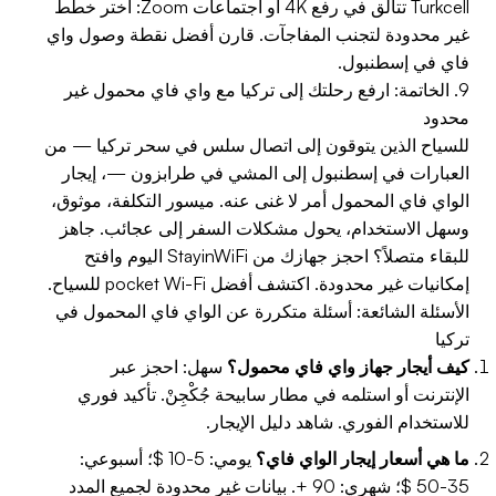
Turkcell تتألق في رفع 4K أو اجتماعات Zoom: اختر خطط
غير محدودة لتجنب المفاجآت. قارن أفضل نقطة وصول واي
فاي في إسطنبول.
9. الخاتمة: ارفع رحلتك إلى تركيا مع واي فاي محمول غير
محدود
للسياح الذين يتوقون إلى اتصال سلس في سحر تركيا — من
العبارات في إسطنبول إلى المشي في طرابزون —، إيجار
الواي فاي المحمول أمر لا غنى عنه. ميسور التكلفة، موثوق،
وسهل الاستخدام، يحول مشكلات السفر إلى عجائب. جاهز
للبقاء متصلاً؟ احجز جهازك من StayinWiFi اليوم وافتح
إمكانيات غير محدودة. اكتشف أفضل pocket Wi-Fi للسياح.
الأسئلة الشائعة: أسئلة متكررة عن الواي فاي المحمول في
تركيا
كيف أيجار جهاز واي فاي محمول؟
سهل: احجز عبر
الإنترنت أو استلمه في مطار سابيحة جُكْجِنْ. تأكيد فوري
للاستخدام الفوري. شاهد دليل الإيجار.
ما هي أسعار إيجار الواي فاي؟
يومي: 5-10 $؛ أسبوعي:
35-50 $؛ شهري: 90 +. بيانات غير محدودة لجميع المدد