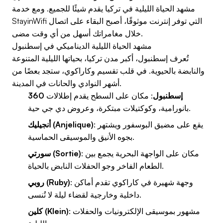
مشهد الحياة الليلية في تركيا يقدم شيئًا للجميع. ومع خدمة
StayinWifi التي توفر إنترنت موثوقًا، أصبح البقاء على اتصال
خلال مغامراتك أسهل من أي وقت مضى.
مشهد الحياة الليلية الديناميكي في إسطنبول
تُعرف إسطنبول، أكبر مدن تركيا، بحياتها الليلية المتنوعة
والنابضة بالحيوية. في قلب تقسيم وكاراكوي، ستجد بعضًا من
أشهر النوادي والحانات في المدينة.
360 إسطنبول
: مكان على السطح يقدم إطلالات
بانورامية، وكوكتيلات مبتكرة، وعروض دي جي حية.
: يقع على مضيق البوسفور ويشتهر
أنجيليك (Anjelique)
بجوه الأنيق والموسيقى الحماسية.
: مكان على الواجهة البحرية يجمع بين
سورتي (Sortie)
الطعام الفاخر وجو الحفلات النابض بالحياة.
: وجهة شهيرة في كاراكوي تقدم أماكن
روبي (Ruby)
داخلية وخارجية لقضاء ليلة لا تُنسى.
: مشهور بموسيقى الإلكترونيات والحفلات
كلين (Klein)