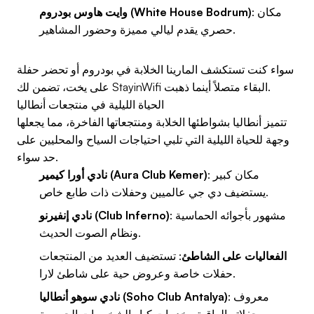
: مكان
وايت هاوس بودروم (White House Bodrum)
حصري يقدم ليالي مميزة وحضور المشاهير.
سواء كنت تستكشف المارينا الخلابة في بودروم أو تحضر حفلة
على يخت، تضمن لك StayinWifi البقاء متصلاً أينما ذهبت.
الحياة الليلية في منتجعات أنطاليا
تتميز أنطاليا بشواطئها الخلابة ومنتجعاتها الفاخرة، مما يجعلها
وجهة للحياة الليلية التي تلبي احتياجات السياح والمحليين على
حد سواء.
: مكان كبير
نادي أورا كيمير (Aura Club Kemer)
يستضيف دي جي عالميين وحفلات ذات طابع خاص.
: مشهور بأجوائه الحماسية
نادي إنفيرنو (Club Inferno)
ونظام الصوت الحديث.
الفعاليات على الشاطئ
: تستضيف العديد من المنتجعات
حفلات خاصة وعروض حية على شاطئ لارا.
: معروف
نادي سوهو أنطاليا (Soho Club Antalya)