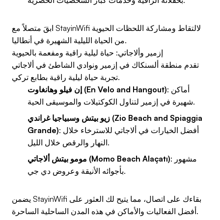
بحفلاته الراقية وخدمات كبار الشخصيات الحصرية.
ابقَ متصلاً مع StayinWifi لالتقاط ومشاركة اللحظات الحيوية
من الحياة الليلية الشهيرة في أنطاليا.
إزمير وألاجاتي: حياة ليلية راقية ومفعمة بالحيوية
تقدم منطقة ألسنكاك في إزمير ونوادي الشاطئ في ألاجاتي
تجربة حياة ليلية راقية بطابع تركي.
: أماكن
إن فيلو وهانغاوت (En Velo and Hangout)
شهيرة في إزمير لتناول الكوكتيلات والموسيقى الحية.
زيو بيتش وسبياجيا غراندي (Zio Beach and Spiaggia
: أفضل الخيارات في ألاجاتي للاسترخاء خلال
Grande)
النهار والرقص خلال الليل.
: مشهور
مومو بيتش ألاجاتي (Momo Beach Alaçatı)
بأجوائه الأنيقة وعروض دي جي.
يضمن StayinWifi بقاءك على اتصال، مما يتيح لك العثور على
أفضل الفعاليات والأماكن في هذه المدن الساحلية الساحرة.