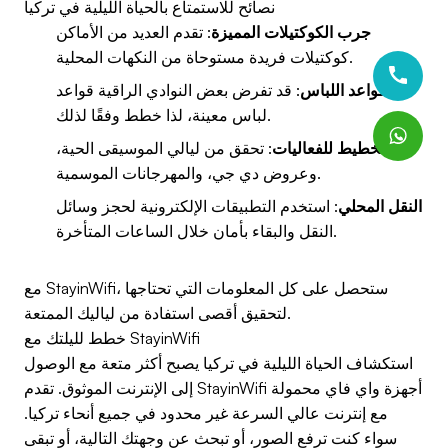
نصائح للاستمتاع بالحياة الليلية في تركيا
جرب الكوكتيلات المميزة
: تقدم العديد من الأماكن
كوكتيلات فريدة مستوحاة من النكهات المحلية.
قواعد اللباس
: قد تفرض بعض النوادي الراقية قواعد
لباس معينة، لذا خطط وفقًا لذلك.
التخطيط للفعاليات
: تحقق من ليالي الموسيقى الحية،
وعروض دي جي، والمهرجانات الموسمية.
النقل المحلي
: استخدم التطبيقات الإلكترونية لحجز وسائل
النقل والبقاء بأمان خلال الساعات المتأخرة.
مع StayinWifi، ستحصل على كل المعلومات التي تحتاجها
لتحقيق أقصى استفادة من لياليك الممتعة.
خطط لليلتك مع StayinWifi
استكشاف الحياة الليلية في تركيا يصبح أكثر متعة مع الوصول
إلى الإنترنت الموثوق. تقدم StayinWifi أجهزة واي فاي محمولة
مع إنترنت عالي السرعة غير محدود في جميع أنحاء تركيا.
سواء كنت ترفع الصور، أو تبحث عن وجهتك التالية، أو تبقى