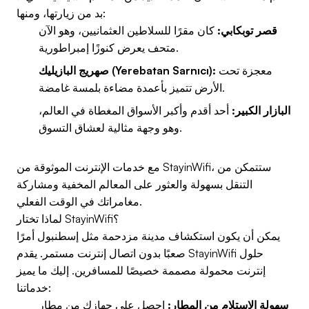
بد من زيارتها، ومنها:
قصر توبكابي:
كان مقرًا للسلاطين العثمانيين، وهو الآن
متحف يعرض كنوزًا إمبراطورية.
معجزة تحت
صهريج البازيليك (Yerebatan Sarnıcı):
الأرض تتميز بأعمدة مضاءة بلمسة غامضة.
البازار الكبير:
أحد أقدم وأكبر الأسواق المغطاة في العالم،
وهو وجهة مثالية لعشاق التسوق.
مع خدمات الإنترنت الموثوقة من StayinWifi، ستتمكن من
التنقل بسهولة والعثور على المعالم المخفية ومشاركة
مغامراتك في الوقت الفعلي.
لماذا تختار StayinWifi؟
يمكن أن يكون استكشاف مدينة مزدحمة مثل إسطنبول أمرًا
صعبًا بدون اتصال إنترنت مستمر. يقدم StayinWifi حلول
إنترنت محمولة مصممة خصيصًا للمسافرين. إليك ما يميز
خدماتنا:
سهولة الاستلام من المطار:
احصل على جهازك من مطار