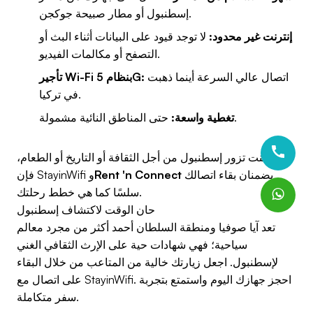
إسطنبول أو مطار صبيحة جوكجن.
إنترنت غير محدود:
لا توجد قيود على البيانات أثناء البث أو
التصفح أو مكالمات الفيديو.
اتصال عالي السرعة أينما ذهبت
تأجير Wi-Fi بنظام 5G:
في تركيا.
حتى المناطق النائية مشمولة.
تغطية واسعة:
سواء كنت تزور إسطنبول من أجل الثقافة أو التاريخ أو الطعام،
يضمنان بقاء اتصالك
Rent 'n Connect
فإن StayinWifi و
سلسًا كما هي خطط رحلتك.
حان الوقت لاكتشاف إسطنبول
تعد آيا صوفيا ومنطقة السلطان أحمد أكثر من مجرد معالم
سياحية؛ فهي شهادات حية على الإرث الثقافي الغني
لإسطنبول. اجعل زيارتك خالية من المتاعب من خلال البقاء
على اتصال مع StayinWifi. احجز جهازك اليوم واستمتع بتجربة
سفر متكاملة.