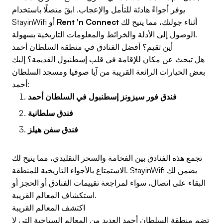
يوفر أجواءً هادئة للتأمل والإعجاب. ابقَ متصلًا باستخدام
أثناء جولتك، مما يتيح لك
Rent 'n Connect
StayinWifi أو
الوصول إلى الأدلة والخرائط والمعلومات التاريخية بسهولة.
أين تقيم؟ أفضل الفنادق في منطقة السلطان أحمد
هل تبحث عن مكان للإقامة في قلب إسطنبول القديمة؟ إليك
بعض الخيارات الرائعة القريبة من آيا صوفيا ومسجد السلطان
أحمد:
فندق فور سيزونز إسطنبول في السلطان أحمد
فندق سلطانية
فندق سفن هيلز
تجمع هذه الفنادق بين الفخامة والسحر التقليدي، مما يتيح لك
الاستمتاع بالأجواء التاريخية للمنطقة. StayinWifi يضمن لك
البقاء على اتصال، سواء لمراجعة تقييمات الفنادق أو الحجز أو
استكشاف المعالم القريبة.
اكتشف المعالم القريبة
تضم منطقة السلطان أحمد العديد من المعالم السياحية التي لا