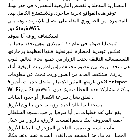
المعمارية المذهلة والقصص التاريخية المحفورة في جدرانهما،
توفر هذه المواقع تجربة ساحرة. وللاستمتاع الكامل بهذه
المغامرة، من الضروري البقاء على اتصال بالإنترنت، وهنا يأتي
.
StayinWifi
دور
استكشاف روعة آيا صوفيا
بُنيت آيا صوفيا في عام 537 ميلادي، وهي تحفة معمارية
تعكس عبقرية الحضارة البيزنطية. قبتها العظيمة وزخارفها
الفسيفسائية الدقيقة تجذب الزوار من جميع أنحاء العالم. اليوم،
هي متحف يربط بين عصور مختلفة وإمبراطوريات تاريخية. أثناء
زيارتك، ستلتقط العديد من الصور وربما تبحث عن معلومات
عن تاريخها المثير للاهتمام. بفضل خدمات تأجير
5G hotspot
من StayinWifi، يمكنك مشاركة هذه اللحظات فورًا دون
Wi-Fi
القلق بشأن سرعة الاتصال أو حدود البيانات.
مسجد السلطان أحمد: رؤية ساحرة باللون الأزرق
يقع على بُعد خطوات من آيا صوفيا، يرحب مسجد السلطان
أحمد، المعروف أيضًا باسم المسجد الأزرق، بالزوار من خلال
مآذنه الستة وتصميمه الداخلي المزخرف بالبلاط الأزرق
الجميل. تم بناء هذا المسجد في القرن السابع عشر ويُعد مكانًا