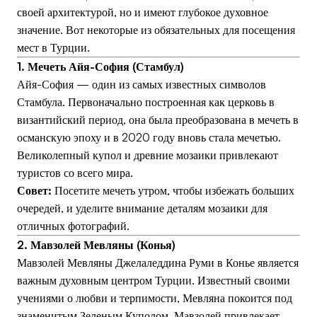
своей архитектурой, но и имеют глубокое духовное
значение. Вот некоторые из обязательных для посещения
мест в Турции.
1. Мечеть Айя-София (Стамбул)
Айя-София — один из самых известных символов
Стамбула. Первоначально построенная как церковь в
византийский период, она была преобразована в мечеть в
османскую эпоху и в 2020 году вновь стала мечетью.
Великолепный купол и древние мозаики привлекают
туристов со всего мира.
Совет:
Посетите мечеть утром, чтобы избежать больших
очередей, и уделите внимание деталям мозаики для
отличных фотографий.
2. Мавзолей Мевляны (Конья)
Мавзолей Мевляны Джелаледдина Руми в Конье является
важным духовным центром Турции. Известный своими
учениями о любви и терпимости, Мевляна покоится под
знаменитым Зеленым Куполом. Мавзолей привлекает