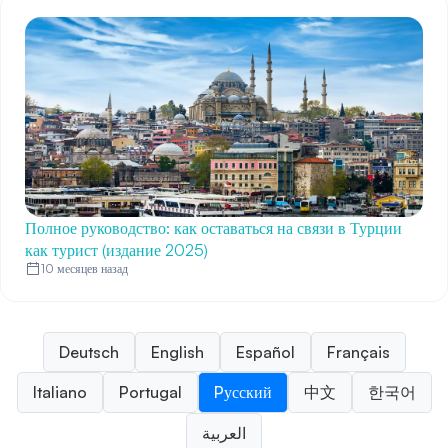
Полное руководство: как оставаться на связи в Турции
как турист (издание 2025)
10 месяцев назад
Deutsch
English
Español
Français
Italiano
Portugal
Pусский
中文
한국어
العربية