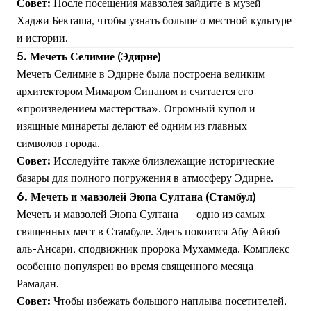
Совет:
После посещения мавзолея зайдите в музей
Хаджи Бекташа, чтобы узнать больше о местной культуре
и истории.
5. Мечеть Селимие (Эдирне)
Мечеть Селимие в Эдирне была построена великим
архитектором Мимаром Синаном и считается его
«произведением мастерства». Огромный купол и
изящные минареты делают её одним из главных
символов города.
Совет:
Исследуйте также близлежащие исторические
базары для полного погружения в атмосферу Эдирне.
6. Мечеть и мавзолей Эюпа Султана (Стамбул)
Мечеть и мавзолей Эюпа Султана — одно из самых
священных мест в Стамбуле. Здесь покоится Абу Айюб
аль-Ансари, сподвижник пророка Мухаммеда. Комплекс
особенно популярен во время священного месяца
Рамадан.
Совет:
Чтобы избежать большого наплыва посетителей,