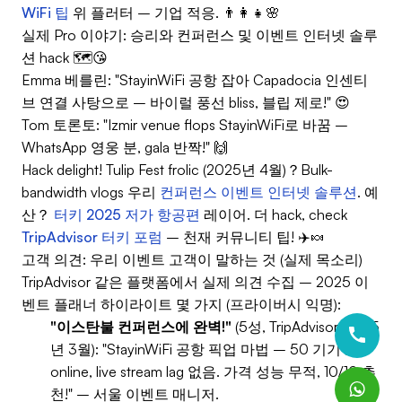
WiFi 팁
위 플러터 – 기업 적응. 👨‍👩‍👧🌸
실제 Pro 이야기: 승리와 컨퍼런스 및 이벤트 인터넷 솔루
션 hack 🗺️😘
Emma 베를린: "StayinWiFi 공항 잡아 Capadocia 인센티
브 연결 사탕으로 – 바이럴 풍선 bliss, 블립 제로!" 😍
Tom 토론토: "Izmir venue flops StayinWiFi로 바꿈 –
WhatsApp 영웅 분, gala 반짝!" 🙌
Hack delight! Tulip Fest frolic (2025년 4월)？Bulk-
bandwidth vlogs 우리
컨퍼런스 이벤트 인터넷 솔루션
. 예
산？
터키 2025 저가 항공편
레이어. 더 hack, check
TripAdvisor 터키 포럼
– 천재 커뮤니티 팁! ✈️🍬
고객 의견: 우리 이벤트 고객이 말하는 것 (실제 목소리)
TripAdvisor 같은 플랫폼에서 실제 의견 수집 – 2025 이
벤트 플래너 하이라이트 몇 가지 (프라이버시 익명):
"이스탄불 컨퍼런스에 완벽!"
(5성, TripAdvisor, 2025
년 3월): "StayinWiFi 공항 픽업 마법 – 50 기기 초
online, live stream lag 없음. 가격 성능 무적, 10/10 추
천!" – 서울 이벤트 매니저.