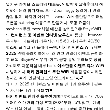
열기구 라이브 스트리밍 대표들, 안탈야 햇살海岸에서 참
여하는 원격 참가자들, 모든 Zoom laggy 동결이나 연결
끊김 없이. 하지만 아이고 – venue WiFi 불안정으로 패널
토론을 buffering 악몽으로 만들거나, 로밍 요금이
meyhane 무료 meze처럼 예산을 삼키면? 😩 StayinWiFi
의
컨퍼런스 및 이벤트 인터넷 솔루션
이 등장 – keynote
무대부터 네트워킹 라운지까지 5-50 기기 무한 4G/5G
핫스팟 플러그 앤 플레이 동맹.
터키 컨퍼런스 WiFi 대여
2025
완벽 플레이북에서, 왜 견고 연결이 이벤트 금이라
고 해독, StayinWiFi 우위 (힌트: 공항 유일 무縫移交 공급
자), 제로 다운타임 내부 hack.
이스탄불 이벤트 휴대 WiFi
사냥하거나
터키 컨퍼런스 무한 WiFi
저울질 중이시라면,
청사진 여기. 연결하고 모임 업그레이드! 🚀💕
왜 터키 2025 컨퍼런스 및 이벤트 인터넷 솔루션이 필수
인가: 다운타임에 작별 🔌🌟
터키 이벤트 인터넷 솔루션
계획? 하이브리드 시대, 70%
컨퍼런스 대면과 가상 혼합 (2024부터 25% 점프), 완벽
WiFi 선택 아님 – 등뼈. CEO fireside chat 중간 insight 버