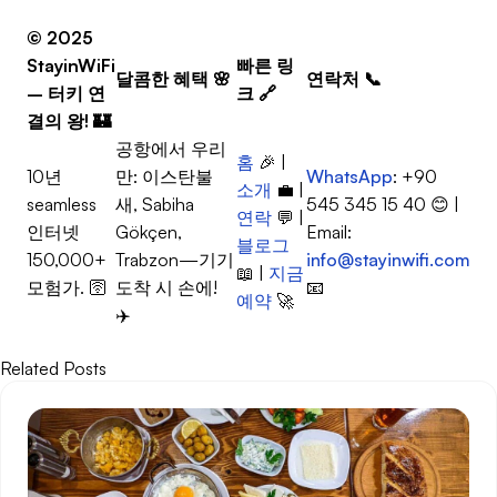
© 2025
StayinWiFi
빠른 링
달콤한 혜택
🌸
연락처
📞
– 터키 연
크
🔗
결의 왕!
🏰
공항에서 우리
홈
🎉 |
10년
만: 이스탄불
WhatsApp
: +90
소개
💼 |
seamless
새, Sabiha
545 345 15 40 😊 |
연락
💬 |
인터넷
Gökçen,
Email:
블로그
150,000+
Trabzon—기기
info@stayinwifi.com
📖 |
지금
모험가. 🛜
도착 시 손에!
📧
예약
🚀
✈️
Related Posts