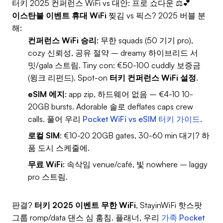
터키 2025 컨퍼런스 WiFi vs 대안: 프로 쇼다운 ⚖️💕
이스탄불 이벤트 휴대 WiFi
찢김 vs 픽스? 2025 버블 분
해:
컨퍼런스 WiFi 승리
: 무한 squads (50 기기 pro),
cozy 신뢰성, 공유 절약 – dreamy 하이브리드 서
밋/gala 스트림. Tiny con: €50-100 cuddly 보증금
(윙크 리펀드). Spot-on
터키 컨퍼런스 WiFi 설정
.
eSIM 에지
: app zip, 하드웨어 없음 – €4-10 10-
20GB bursts. Adorable 솔로 deflates caps crew
calls. 풀어 우리
Pocket WiFi vs eSIM 터키 가이드
.
로컬 SIM
: €10-20 20GB gates, 30-60 min 대기? 하
품 도시 스케줄에.
무료 WiFi
: 속삭임 venue/café, 빛 nowhere – laggy
pro 스트림.
판결?
터키 2025 이벤트 무한 WiFi
, StayinWiFi 핫스팟
그룹 romp/data 댄스 심 훔침. 플래너, 우리
가족 Pocket