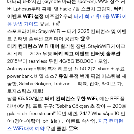
배터리 8-12시간 (keynote 마라톤 spot-on), 99% 장소 커
버 Ephesus부터 흑해. 열 hack: 7월 스코처 그림자.
터키
이벤트 WiFi 설정
비주얼? 우리
터키 최고 휴대용 WiFi 이
용 방법 가이드
빛남. ✈️🌈
스포트라이트: StayinWiFi – 터키 2025 컨퍼런스 및 이벤
트 인터넷 솔루션 프리미어 공급자 🏆🍭
터키 컨퍼런스 WiFi 대여
활기찬 장면, StayinWiFi 케이크
위 체리 – 2025 무쟁
터키 최고 이벤트 인터넷 솔루션
!
2015부터 seamless 무한 4G/5G 150.000+ 모임,
Antalaya expo부터 흑해 리트릿, 5-50 기기 share + 무료
power bank. 비밀 소스?
유일
독점 번개 픽업 이스탄불 새
공항, Sabiha Gökçen, Trabzon – 착륙, 잡아, 라이브 가,
로지스틱스 제로!
달콤
€5.50/일
로
터키 컨퍼런스 무한 WiFi
, 예산 BFF 플
래너/AV 팀. 프로 구구: "Sabiha Gökçen 초 잡아 – 200頭
gala hitch-free stream!" 10년 세련, 24/7 WhatsApp 10 언
어 (영어-아랍어, oh là là!)， 이벤트 속삭임.
지금 컨퍼런
스 WiFi 대여 예약
무결 클럽. 🛜🌺