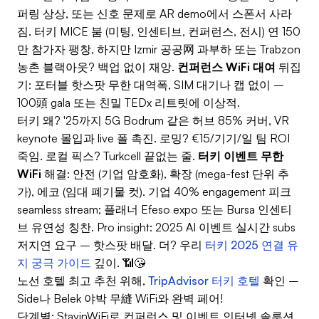
퍼링 상상, 또는 신호 문제로 AR demo에서 스폰서 사라
짐. 터키 MICE 붐 (미팅, 인센티브, 컨퍼런스, 전시) 연 150
만 참가자 팽창, 하지만 Izmir 공공网 과부하 또는 Trabzon
농촌 블랙아웃? 백업 없이 재앙.
컨퍼런스 WiFi 대여
뒤집
기: 포터블 핫스팟 무한 대역폭, SIM 대기나 캡 없이 –
100頭 gala 또는 친밀 TEDx 리트릿에 이상적.
터키 왜? '25까지 5G Bodrum 같은 허브 85% 커버, VR
keynote 몰입과 live 폴 촉진. 로밍? €15/기기/일 팀 ROI
죽임. 로컬 픽스? Turkcell 끝없는 줄.
터키 이벤트 무한
WiFi
해결: 안전 (기업 암호화), 확장 (mega-fest 단위 추
가), 에코 (임대 폐기물 컷). 기업 40% engagement 피크
seamless stream; 플래너 Efeso expo 또는 Bursa 인센티
브 유연성 칭찬. Pro insight: 2025 AI 이벤트 실시간 subs
저지연 요구 – 핫스팟 배달. 더? 우리
터키 2025 연결 유
지 궁극 가이드
깊이. 📶😘
노선 호텔 최고 추천 위해,
TripAdvisor 터키 호텔
확인 –
Side나 Belek 야박 무縫 WiFi와 완벽 페어!
단계별: StayinWiFi로 컨퍼런스 및 이벤트 인터넷 솔루션