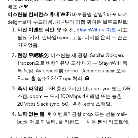
배포 🛫💖
이스탄불 컨퍼런스 휴대 WiFi
바보증명 갈망? 배포 터키
delight보다 부드러움. RFP부터 리캡 귀여운 블루프린트:
사전 이벤트 락인
: 몇 주 전,
StayinWiFi 사이트
치고,
필요 (기기, 런타임) spec, 고정. 디지털 온리 – 끈끈
RFP 없음.
현장 무縫移交
: 이스탄불 새 공항, Sabiha Gökçen,
Trabzon으로 비행? 유닛 도착 대기 – StayinWiFi 독
특 독점, AV unpack前 online. Capadocia 동굴 또는
Bursa 홀 장소? 24/7 ops 처리. 🏨
즉시 파워업
: USB 충전 (2시간 만), app sync 또는 QR
스캔, boom – 도시 100Mbps 4K 패널 또는 농촌
20Mbps Slack sync. 50+ 위해 extra 스케일.
노력 없는 랩
: 후 이벤트? 공항 drop 또는 선불 mail-
back. 제로 패널티, 풀 리펀드 – 사용 분석 리포트에.