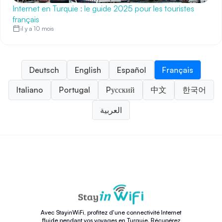
Internet en Turquie : le guide 2025 pour les touristes
français
il y a 10 mois
Deutsch
English
Español
Français
Italiano
Portugal
Pусский
中文
한국어
العربية
Avec StayinWiFi, profitez d'une connectivité Internet
fluide pendant vos voyages en Turquie. Récupérez