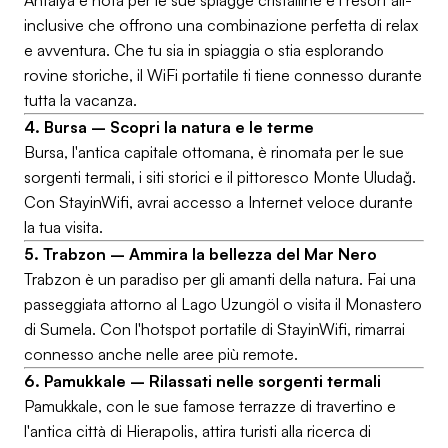
Antalya è nota per le sue spiagge cristalline e i resort all-
inclusive che offrono una combinazione perfetta di relax
e avventura. Che tu sia in spiaggia o stia esplorando
rovine storiche, il WiFi portatile ti tiene connesso durante
tutta la vacanza.
4. Bursa – Scopri la natura e le terme
Bursa, l'antica capitale ottomana, è rinomata per le sue
sorgenti termali, i siti storici e il pittoresco Monte Uludağ.
Con StayinWifi, avrai accesso a Internet veloce durante
la tua visita.
5. Trabzon – Ammira la bellezza del Mar Nero
Trabzon è un paradiso per gli amanti della natura. Fai una
passeggiata attorno al Lago Uzungöl o visita il Monastero
di Sumela. Con l'hotspot portatile di StayinWifi, rimarrai
connesso anche nelle aree più remote.
6. Pamukkale – Rilassati nelle sorgenti termali
Pamukkale, con le sue famose terrazze di travertino e
l'antica città di Hierapolis, attira turisti alla ricerca di