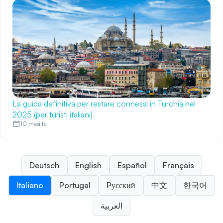
La guida definitiva per restare connessi in Turchia nel
2025 (per turisti italiani)
10 mesi fa
Deutsch
English
Español
Français
Italiano
Portugal
Pусский
中文
한국어
العربية