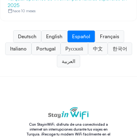
2025
hace 10 meses
Deutsch
English
Español
Français
Italiano
Portugal
Pусский
中文
한국어
العربية
Con StayinWiFi, disfruta de una conectividad a
internet sin interrupciones durante tus viajes en
Turquía. ¡Recoge tu módem WiFi fácilmente en el