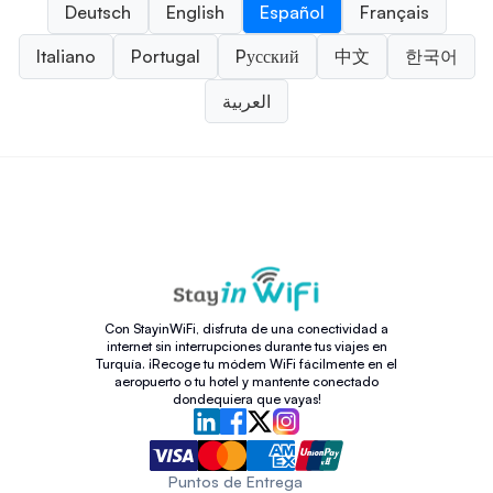
Deutsch
English
Español
Français
Italiano
Portugal
Pусский
中文
한국어
العربية
Con StayinWiFi, disfruta de una conectividad a
internet sin interrupciones durante tus viajes en
Turquía. ¡Recoge tu módem WiFi fácilmente en el
aeropuerto o tu hotel y mantente conectado
dondequiera que vayas!
Puntos de Entrega