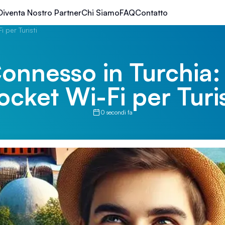
Diventa Nostro Partner
Chi Siamo
FAQ
Contatto
 per Turisti
onnesso in Turchia: I
ocket Wi-Fi per Turis
0 secondi fa