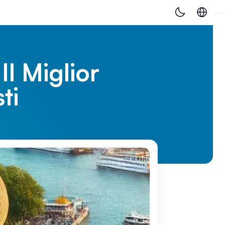
l Miglior
ti