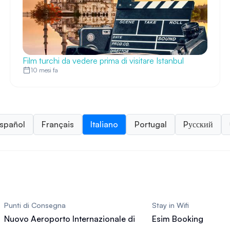
Film turchi da vedere prima di visitare Istanbul
10 mesi fa
spañol
Français
Italiano
Portugal
Pусский
Punti di Consegna
Stay in Wifi
Nuovo Aeroporto Internazionale di
Esim Booking