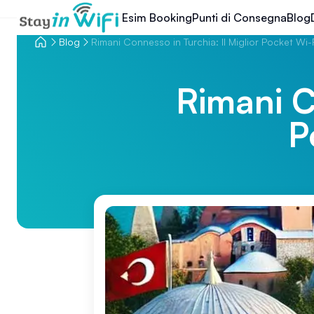
Esim Booking
Punti di Consegna
Blog
Blog
Rimani Connesso in Turchia: Il Miglior Pocket Wi-Fi
Rimani C
P