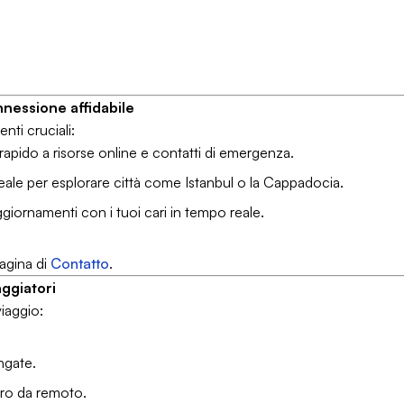
nessione affidabile
ti cruciali:
rapido a risorse online e contatti di emergenza.
ale per esplorare città come Istanbul o la Cappadocia.
ggiornamenti con i tuoi cari in tempo reale.
pagina di
Contatto
.
iaggiatori
viaggio:
ngate.
oro da remoto.